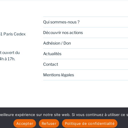
Qui sommes-nous ?
Découvrir nos actions
31 Paris Cedex
Adhésion / Don
t ouvert du
Actualités
4h à 17h.
Contact
Mentions légales
eilleure expérience sur notre site web. Si vous continuez à utiliser ce
be
Linkedin
Politique de confidentialité
Fièrement propul
Accepter
Refuser
Politique de confidentialité