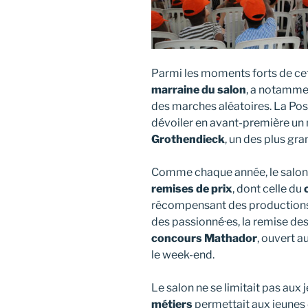
Parmi les moments forts de cet
marraine du salon
, a notamme
des marches aléatoires. La Pos
dévoiler en avant-première u
Grothendieck
, un des plus gr
Comme chaque année, le salon a
remises de prix
, dont celle du
récompensant des productions o
des passionné·es, la remise de
concours Mathador
, ouvert a
le week-end.
Le salon ne se limitait pas aux
métiers
permettait aux jeunes