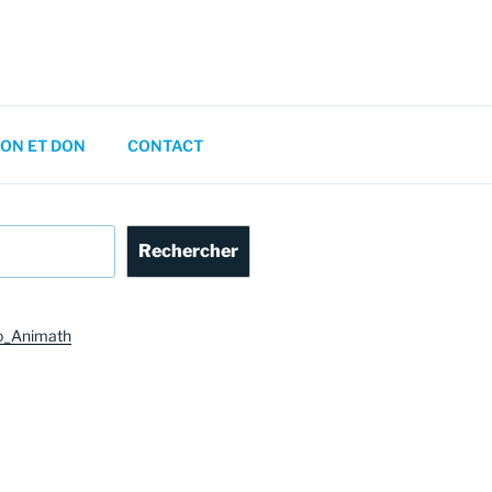
ON ET DON
CONTACT
Rechercher
o_Animath