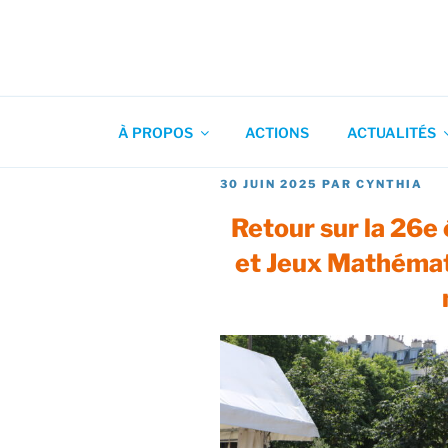
Aller
au
contenu
Association pour l'Animation
principal
À PROPOS
ACTIONS
ACTUALITÉS
PUBLIÉ
30 JUIN 2025
PAR
CYNTHIA
LE
Retour sur la 26e 
et Jeux Mathémati