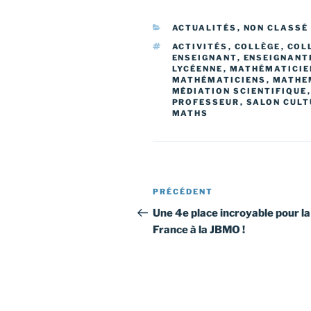
CATÉGORIES
ACTUALITÉS
,
NON CLASSÉ
ÉTIQUETTES
ACTIVITÉS
,
COLLÈGE
,
COL
ENSEIGNANT
,
ENSEIGNANT
LYCÉENNE
,
MATHÉMATICIE
MATHÉMATICIENS
,
MATHE
MÉDIATION SCIENTIFIQUE
PROFESSEUR
,
SALON CULT
MATHS
Navigation
Article
PRÉCÉDENT
de
précédent
Une 4e place incroyable pour la
France à la JBMO !
l’article