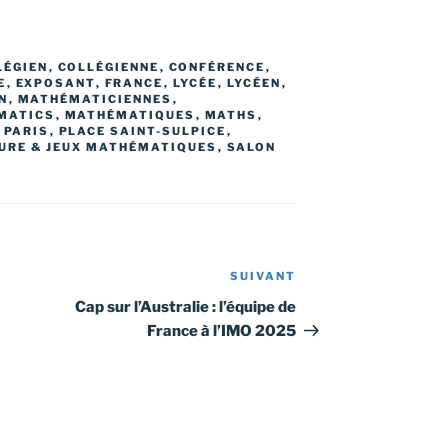
LÉGIEN
,
COLLÉGIENNE
,
CONFÉRENCE
,
E
,
EXPOSANT
,
FRANCE
,
LYCÉE
,
LYCÉEN
,
N
,
MATHÉMATICIENNES
,
MATICS
,
MATHÉMATIQUES
,
MATHS
,
,
PARIS
,
PLACE SAINT-SULPICE
,
URE & JEUX MATHÉMATIQUES
,
SALON
SUIVANT
Article
suivant
Cap sur l’Australie : l’équipe de
France à l’IMO 2025