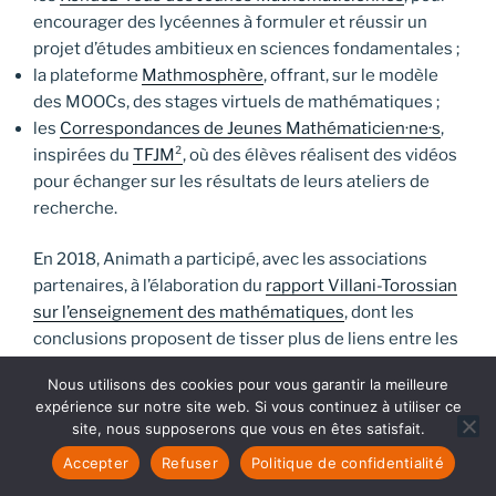
encourager des lycéennes à formuler et réussir un
projet d’études ambitieux en sciences fondamentales ;
la plateforme
Mathmosphère
, offrant, sur le modèle
des MOOCs, des stages virtuels de mathématiques ;
les
Correspondances de Jeunes Mathématicien·ne·s
,
inspirées du
TFJM²
, où des élèves réalisent des vidéos
pour échanger sur les résultats de leurs ateliers de
recherche.
En 2018, Animath a participé, avec les associations
partenaires, à l’élaboration du
rapport Villani-Torossian
sur l’enseignement des mathématiques
, dont les
conclusions proposent de tisser plus de liens entre les
activités périscolaires et les activités scolaires autour
Nous utilisons des cookies pour vous garantir la meilleure
des mathématiques pour renforcer la notion de plaisir
expérience sur notre site web. Si vous continuez à utiliser ce
liée à l’apprentissage. Animath travaille actuellement
site, nous supposerons que vous en êtes satisfait.
avec le
Ministère de l’Éducation nationale
pour mettre
Accepter
Refuser
Politique de confidentialité
en pratique les mesures préconisées par le rapport.