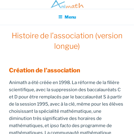
Aller
Association pour l'Animation en Mathématiques
au
Menu
contenu
principal
Histoire de l’association (version
longue)
Création de l’association
Animath a été créée en 1998. La réforme de la filière
scientifique, avec la suppression des baccalauréats C
et D pour être remplacés par le baccalauréat S à partir
de la session 1995, avec à la clé, même pour les élèves
choisissant la spécialité mathématique, une
diminution très significative des horaires de
mathématiques, et
ipso facto
des programme de
mathématiques. La communauté mathématique