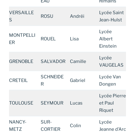
EAU
Rimains
VERSAILLE
Lycée Saint
ROSU
Andréi
S
Jean-Hulst
Lycée
MONTPELLI
ROUEL
Lisa
Albert
ER
Einstein
Lycée
GRENOBLE
SALVADOR
Camille
VAUGELAS
SCHNEIDE
Lycée Van
CRETEIL
Gabriel
R
Dongen
Lycée Pierre
TOULOUSE
SEYMOUR
Lucas
et Paul
Riquet
NANCY-
SUR-
Lycée
Colin
METZ
CORTIER
Jeanne d’Arc