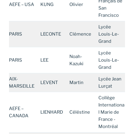
Français de
AEFE – USA
KUNG
Olivier
San
Francisco
Lycée
PARIS
LECONTE
Clémence
Louis-Le-
Grand
Lycée
Noah-
PARIS
LEE
Louis-Le-
Kazuki
Grand
AIX-
Lycée Jean
LEVENT
Martin
MARSEILLE
Lurçat
Collège
Internationa
AEFE –
LIENHARD
Céléstine
l Marie de
CANADA
France -
Montréal