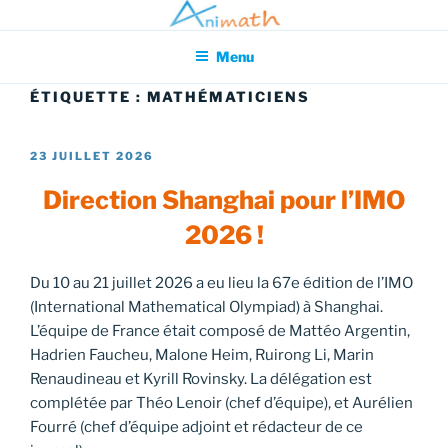
Aller
Association pour l'Animation en Mathématiques
au
Menu
contenu
principal
ÉTIQUETTE :
MATHÉMATICIENS
PUBLIÉ
23 JUILLET 2026
LE
Direction Shanghai pour l’IMO
2026 !
Du 10 au 21 juillet 2026 a eu lieu la 67e édition de l’IMO
(International Mathematical Olympiad) à Shanghai.
L’équipe de France était composé de Mattéo Argentin,
Hadrien Faucheu, Malone Heim, Ruirong Li, Marin
Renaudineau et Kyrill Rovinsky. La délégation est
complétée par Théo Lenoir (chef d’équipe), et Aurélien
Fourré (chef d’équipe adjoint et rédacteur de ce