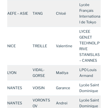
Lycée
Français
AEFE – ASIE
TANG
Chloé
Internationa
l de Tokyo
LYCEE
GEN.ET
TECHNOL.P
NICE
TREILLE
Valentine
RIVE
STANISLAS
– CANNES
VIDAL-
LPO Louis
LYON
Maélya
GORSE
Armand
Lycée Saint
NANTES
VOISIN
Garance
Dominique
VORONTS
Lycée Saint
NANTES
Andrei
OV
Dominique