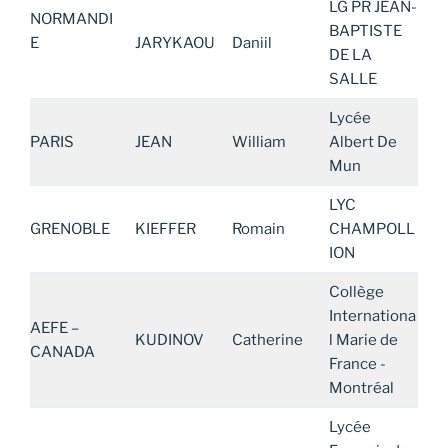
LG PR JEAN-
NORMANDI
BAPTISTE
E
JARYKAOU
Daniil
DE LA
SALLE
Lycée
PARIS
JEAN
William
Albert De
Mun
LYC
GRENOBLE
KIEFFER
Romain
CHAMPOLL
ION
Collège
Internationa
AEFE –
KUDINOV
Catherine
l Marie de
CANADA
France -
Montréal
Lycée