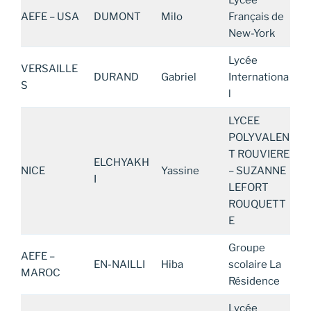
Lycée
AEFE – USA
DUMONT
Milo
Français de
New-York
Lycée
VERSAILLE
DURAND
Gabriel
Internationa
S
l
LYCEE
POLYVALEN
T ROUVIERE
ELCHYAKH
NICE
Yassine
– SUZANNE
I
LEFORT
ROUQUETT
E
Groupe
AEFE –
EN-NAILLI
Hiba
scolaire La
MAROC
Résidence
Lycée