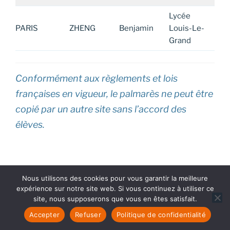
Lycée
PARIS
ZHENG
Benjamin
Louis-Le-
Grand
Conformément aux règlements et lois
françaises en vigueur, le palmarès ne peut être
copié par un autre site sans l’accord des
élèves.
Nous utilisons des cookies pour vous garantir la meilleure
PUBLIÉ
24 AVRIL 2026
expérience sur notre site web. Si vous continuez à utiliser ce
LE
site, nous supposerons que vous en êtes satisfait.
TFJM
²
2026 : les finalistes sont
Accepter
Refuser
Politique de confidentialité
révélés