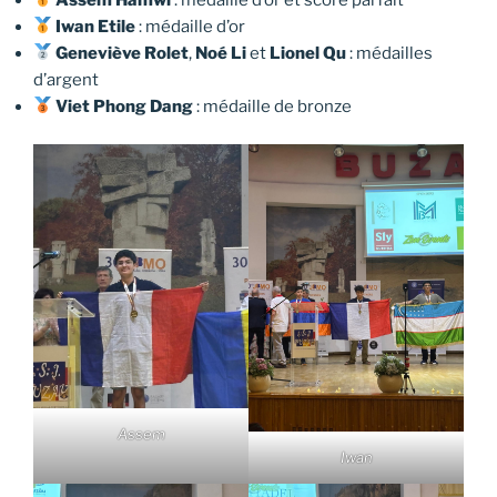
Iwan Etile
: médaille d’or
Geneviève Rolet
,
Noé Li
et
Lionel Qu
: médailles
d’argent
Viet Phong Dang
: médaille de bronze
Assem
Iwan