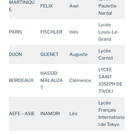
MARTINIQU
FELIX
Axel
Paulette
E
Nardal
Lycée
PARIS
FISCHLER
Inès
Louis-Le-
Grand
Lycée
DIJON
GUENET
Auguste
Carnot
LYCEE
HASSID
SAINT
BORDEAUX
MALAUZA
Clémence
JOSEPH DE
T
TIVOLI
Lycée
Français
AEFE – ASIE
INAMORI
Léo
Internationa
l de Tokyo