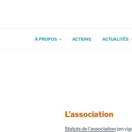
Aller
au
contenu
Association pour l'Animation
principal
À PROPOS
ACTIONS
ACTUALITÉS
L’association
Statuts de l’association
(en vi