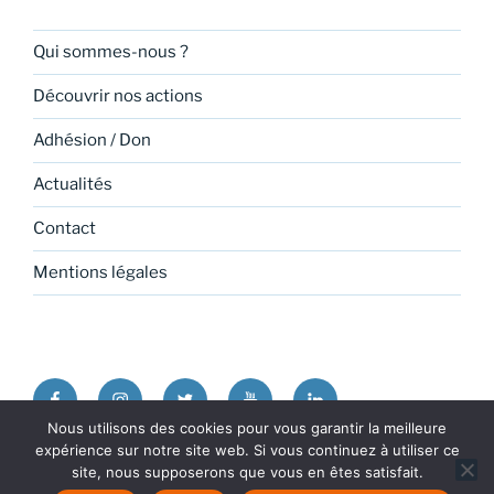
Qui sommes-nous ?
Découvrir nos actions
Adhésion / Don
Actualités
Contact
Mentions légales
Facebook
Instagram
Twitter
Youtube
Linkedin
Nous utilisons des cookies pour vous garantir la meilleure
expérience sur notre site web. Si vous continuez à utiliser ce
Politique de confidentialité
Fièrement propulsé par
site, nous supposerons que vous en êtes satisfait.
WordPress