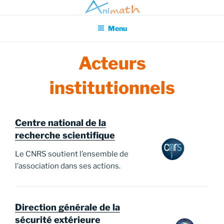
Aller
Association pour l'Animation en Mathématiques
au
Menu
contenu
principal
Acteurs
institutionnels
Centre national de la
recherche scientifique
Le CNRS soutient l’ensemble de
l’association dans ses actions.
Direction générale de la
sécurité extérieure