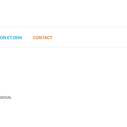
ON ET DON
CONTACT
ssous.