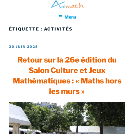
Aller
Association pour l'Animation en Mathématiques
au
Menu
contenu
principal
ÉTIQUETTE :
ACTIVITÉS
PUBLIÉ
30 JUIN 2025
LE
Retour sur la 26e édition du
Salon Culture et Jeux
Mathématiques : « Maths hors
les murs »