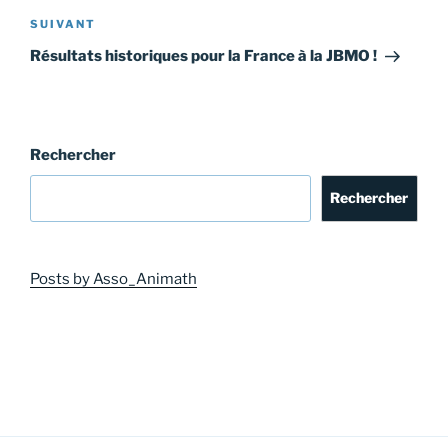
Article
SUIVANT
suivant
Résultats historiques pour la France à la JBMO !
Rechercher
Rechercher
Posts by Asso_Animath