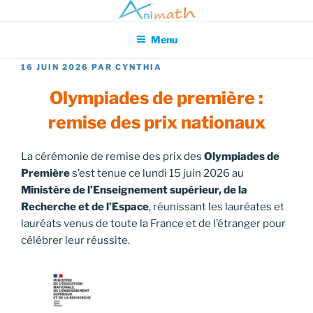
Aller
Association pour l'Animation en Mathématiques
au
Menu
contenu
principal
PUBLIÉ
16 JUIN 2026
PAR
CYNTHIA
LE
Olympiades de première :
remise des prix nationaux
La cérémonie de remise des prix des
Olympiades de
Première
s’est tenue ce lundi 15 juin 2026 au
Ministère de l’Enseignement supérieur, de la
Recherche et de l’Espace
, réunissant les lauréates et
lauréats venus de toute la France et de l’étranger pour
célébrer leur réussite.