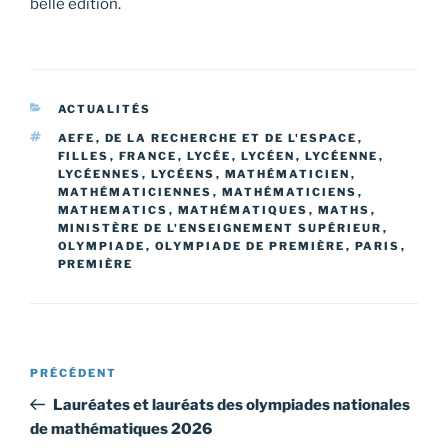
belle édition.
CATÉGORIES
ACTUALITÉS
ÉTIQUETTES
AEFE
,
DE LA RECHERCHE ET DE L'ESPACE
,
FILLES
,
FRANCE
,
LYCÉE
,
LYCÉEN
,
LYCÉENNE
,
LYCÉENNES
,
LYCÉENS
,
MATHÉMATICIEN
,
MATHÉMATICIENNES
,
MATHÉMATICIENS
,
MATHEMATICS
,
MATHÉMATIQUES
,
MATHS
,
MINISTÈRE DE L'ENSEIGNEMENT SUPÉRIEUR
,
OLYMPIADE
,
OLYMPIADE DE PREMIÈRE
,
PARIS
,
PREMIÈRE
Navigation
Article
PRÉCÉDENT
de
précédent
Lauréates et lauréats des olympiades nationales
l’article
de mathématiques 2026