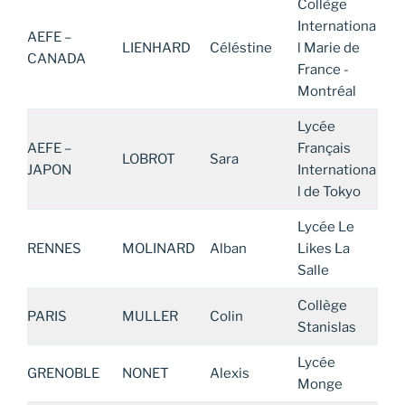
Collège
Internationa
AEFE –
LIENHARD
Céléstine
l Marie de
CANADA
France -
Montréal
Lycée
AEFE –
Français
LOBROT
Sara
JAPON
Internationa
l de Tokyo
Lycée Le
RENNES
MOLINARD
Alban
Likes La
Salle
Collège
PARIS
MULLER
Colin
Stanislas
Lycée
GRENOBLE
NONET
Alexis
Monge