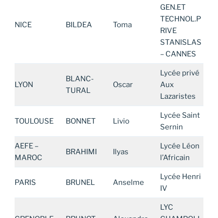
GEN.ET
TECHNOL.P
NICE
BILDEA
Toma
RIVE
STANISLAS
– CANNES
Lycée privé
BLANC-
LYON
Oscar
Aux
TURAL
Lazaristes
Lycée Saint
TOULOUSE
BONNET
Livio
Sernin
AEFE –
Lycée Léon
BRAHIMI
Ilyas
MAROC
l’Africain
Lycée Henri
PARIS
BRUNEL
Anselme
IV
LYC