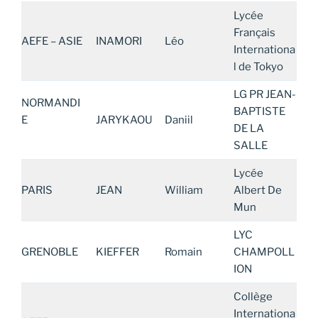
Lycée
Français
AEFE – ASIE
INAMORI
Léo
Internationa
l de Tokyo
LG PR JEAN-
NORMANDI
BAPTISTE
E
JARYKAOU
Daniil
DE LA
SALLE
Lycée
PARIS
JEAN
William
Albert De
Mun
LYC
GRENOBLE
KIEFFER
Romain
CHAMPOLL
ION
Collège
Internationa