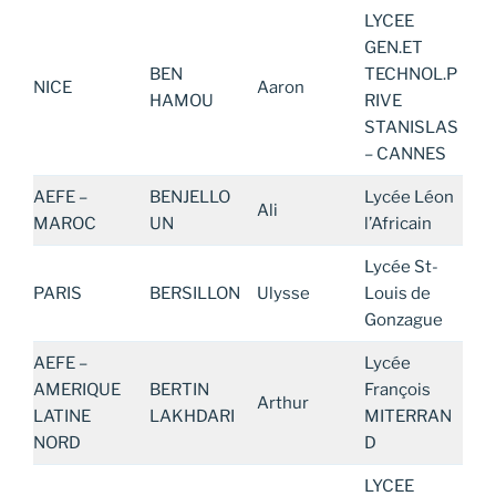
LYCEE
GEN.ET
BEN
TECHNOL.P
NICE
Aaron
HAMOU
RIVE
STANISLAS
– CANNES
AEFE –
BENJELLO
Lycée Léon
Ali
MAROC
UN
l’Africain
Lycée St-
PARIS
BERSILLON
Ulysse
Louis de
Gonzague
AEFE –
Lycée
AMERIQUE
BERTIN
François
Arthur
LATINE
LAKHDARI
MITERRAN
NORD
D
LYCEE