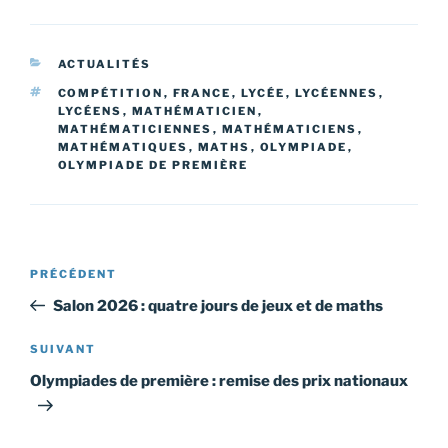
CATÉGORIES
ACTUALITÉS
ÉTIQUETTES
COMPÉTITION
,
FRANCE
,
LYCÉE
,
LYCÉENNES
,
LYCÉENS
,
MATHÉMATICIEN
,
MATHÉMATICIENNES
,
MATHÉMATICIENS
,
MATHÉMATIQUES
,
MATHS
,
OLYMPIADE
,
OLYMPIADE DE PREMIÈRE
Navigation
Article
PRÉCÉDENT
de
précédent
Salon 2026 : quatre jours de jeux et de maths
l’article
Article
SUIVANT
suivant
Olympiades de première : remise des prix nationaux