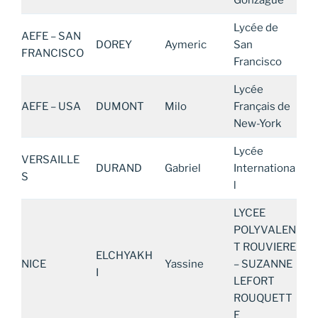
Lycée de
AEFE – SAN
DOREY
Aymeric
San
FRANCISCO
Francisco
Lycée
AEFE – USA
DUMONT
Milo
Français de
New-York
Lycée
VERSAILLE
DURAND
Gabriel
Internationa
S
l
LYCEE
POLYVALEN
T ROUVIERE
ELCHYAKH
NICE
Yassine
– SUZANNE
I
LEFORT
ROUQUETT
E