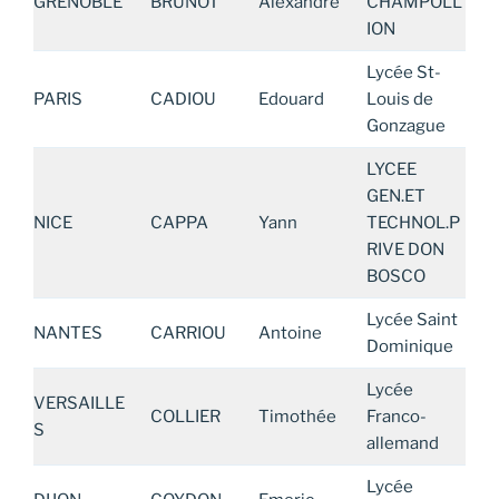
GRENOBLE
BRUNOT
Alexandre
CHAMPOLL
ION
Lycée St-
PARIS
CADIOU
Edouard
Louis de
Gonzague
LYCEE
GEN.ET
NICE
CAPPA
Yann
TECHNOL.P
RIVE DON
BOSCO
Lycée Saint
NANTES
CARRIOU
Antoine
Dominique
Lycée
VERSAILLE
COLLIER
Timothée
Franco-
S
allemand
Lycée