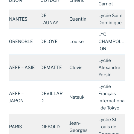
DIJON
COYDON
Emeric
Carnot
DE
Lycée Saint
NANTES
Quentin
LAUNAY
Dominique
LYC
GRENOBLE
DELOYE
Louise
CHAMPOLL
ION
Lycée
AEFE – ASIE
DEMATTE
Clovis
Alexandre
Yersin
Lycée
AEFE –
DEVILLAR
Français
Natsuki
JAPON
D
Internationa
l de Tokyo
Lycée St-
Jean-
PARIS
DIEBOLD
Louis de
Georges
Gonzague