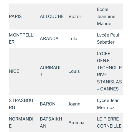
Ecole
PARIS
ALLOUCHE
Victor
Jeannine
Manuel
MONTPELLI
Lycée Paul
ARANDA
Lola
ER
Sabatier
LYCEE
GEN.ET
AURIBAUL
TECHNOL.P
NICE
Louis
T
RIVE
STANISLAS
– CANNES
STRASBOU
Lycée Jean
BARON
Joann
RG
Mermoz
NORMANDI
BATSAIKH
LG PIERRE
Aminaa
E
AN
CORNEILLE