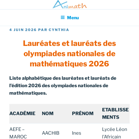
Aller
Association pour l'Animation en Mathématiques
au
Menu
contenu
principal
PUBLIÉ
4 JUIN 2026
PAR
CYNTHIA
LE
Lauréates et lauréats des
olympiades nationales de
mathématiques 2026
Liste alphabétique des lauréates et lauréats de
l’édition 2026 des olympiades nationales de
mathématiques.
ETABLISSE
ACADÉMIE
NOM
PRÉNOM
MENTS
AEFE –
Lycée Léon
AACHIB
Ines
MAROC
l’Africain