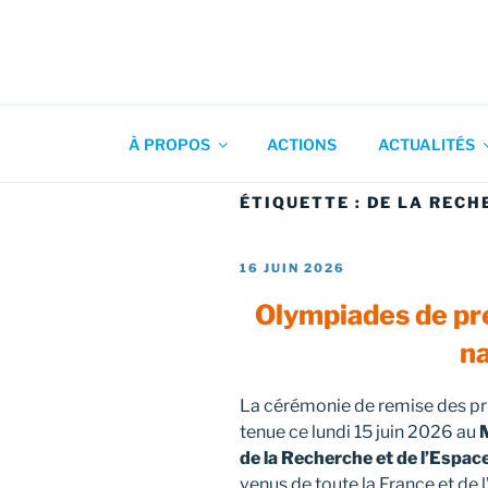
Aller
au
contenu
Association pour l'Animation
principal
À PROPOS
ACTIONS
ACTUALITÉS
ÉTIQUETTE :
DE LA RECH
PUBLIÉ
16 JUIN 2026
LE
Olympiades de pre
n
La cérémonie de remise des pr
tenue ce lundi 15 juin 2026 au
M
de la Recherche et de l’Espac
venus de toute la France et de l