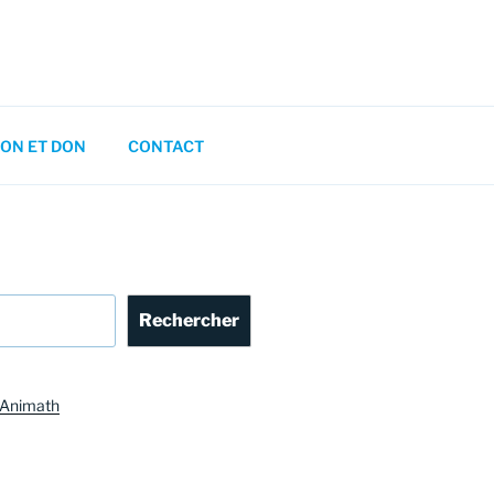
ON ET DON
CONTACT
Rechercher
_Animath