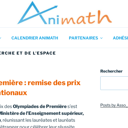
 en Mathématiques
CALENDRIER ANIMATH
PARTENAIRES
ADHÉSI
ERCHE ET DE L’ESPACE
Rechercher
mière : remise des prix
ationaux
Posts by Asso
ix des
Olympiades de Première
s’est
inistère de l’Enseignement supérieur,
e
, réunissant les lauréates et lauréats
’étranger pour célébrer leur réussite.