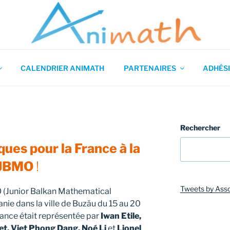
 en Mathématiques
CALENDRIER ANIMATH
PARTENAIRES
ADHÉSI
Rechercher
ques pour la France à la
JBMO
!
Tweets by Ass
 (Junior Balkan Mathematical
ie dans la ville de Buzău du 15 au 20
France était représentée par
Iwan Etile,
t, Viet Phong Dang, Noé Li
et
Lionel