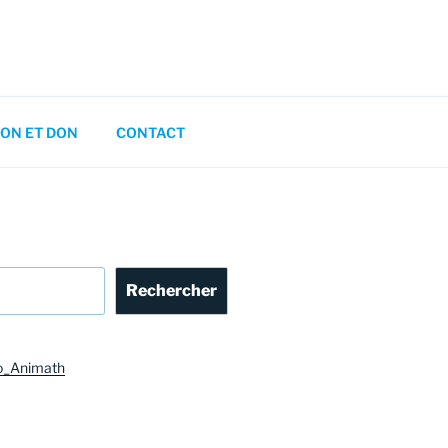
ON ET DON
CONTACT
Rechercher
o_Animath