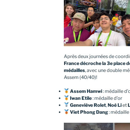
Après deux journées de coordina
France décroche la 3e place de
médailles
, avec une double méd
Assem (40/40)!
Assem Hamwi
: médaille d’
Iwan Etile
: médaille d’or
Geneviève Rolet
,
Noé Li
et
Viet Phong Dang
: médaille