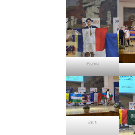
Assem
Noé