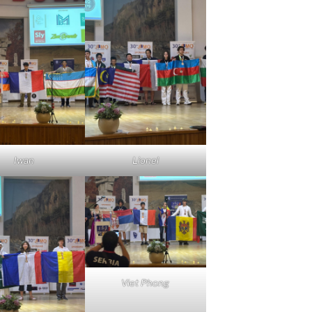
Iwan
Lionel
Viet Phong