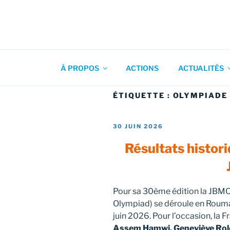
Aller
au
contenu
Association pour l'Animation
principal
À PROPOS
ACTIONS
ACTUALITÉS
ÉTIQUETTE :
OLYMPIADE
PUBLIÉ
30 JUIN 2026
LE
Résultats histori
Pour sa 30ème édition la JBMO
Olympiad) se déroule en Rouman
juin 2026. Pour l’occasion, la 
Assem Hamwi, Geneviève Role