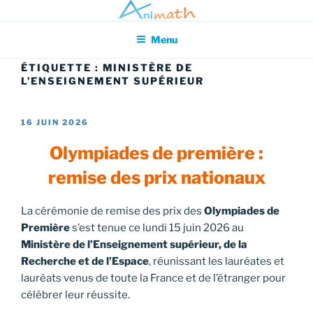
Aller
Association pour l'Animation en Mathématiques
au
Menu
contenu
principal
ÉTIQUETTE :
MINISTÈRE DE
L’ENSEIGNEMENT SUPÉRIEUR
PUBLIÉ
16 JUIN 2026
LE
Olympiades de première :
remise des prix nationaux
La cérémonie de remise des prix des
Olympiades de
Première
s’est tenue ce lundi 15 juin 2026 au
Ministère de l’Enseignement supérieur, de la
Recherche et de l’Espace
, réunissant les lauréates et
lauréats venus de toute la France et de l’étranger pour
célébrer leur réussite.