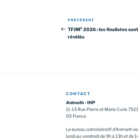
Navigation
Article
PRÉCÉDENT
de
précédent
TFJM² 2026 : les finalistes son
révélés
l’article
CONTACT
Animath - IHP
11-13 Rue Pierre et Marie Curie 752
05 France
Le bureau administratif d’Animath es
lundi au vendredi de 9h à 13h et de 1