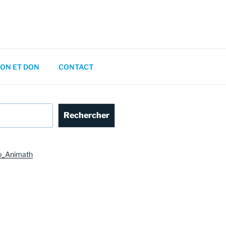
ON ET DON
CONTACT
Rechercher
o_Animath