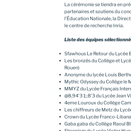
La cérémonie se tiendra en pré
partenaires et soutiens du con
l’Éducation Nationale, la Direc
le centre de recherche Inria.
Liste des équipes sélectionné
Sfawhous Le Retour du Lycée E
Les bronzés du Collège et Lycé
Rouen)
Anonyme du lycée Louis Berth
Mythic Odyssey du Collège le 
MMYZ du Lycée Français Inter
@8,94’3 1;;8’3 du Lycée Jean V
4eme Louroux du Collège Cami
Les chiffreurs de Metz du Lyc
Crown du Lycée Franco-Libana
Gaba gaba du Collège Raoul B
Sheepism du Lycée Victor Hu