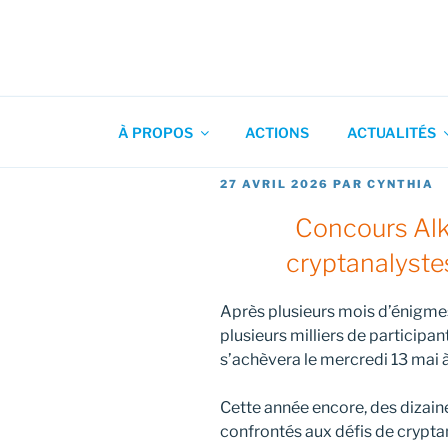
Aller
au
contenu
Association pour l'Animation
principal
À PROPOS
ACTIONS
ACTUALITÉS
PUBLIÉ
27 AVRIL 2026
PAR
CYNTHIA
LE
Concours Alki
cryptanalyste
Après plusieurs mois d’énigmes
plusieurs milliers de participan
s’achèvera le mercredi 13 mai à
Cette année encore, des dizaine
confrontés aux défis de crypta