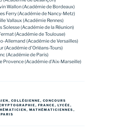
evin Wallon (Académie de Bordeaux)
Jules Ferry (Académie de Nancy-Metz)
ille Vallaux (Académie Rennes)
es Solesse (Académie de la Réunion)
e Fermat (Académie de Toulouse)
o-Allemand (Académie de Versailles)
eur (Académie d’Orléans-Tours)
nc (Académie de Paris)
de Provence (Académie d’Aix-Marseille)
GIEN
,
COLLÉGIENNE
,
CONCOURS
CRYPTOGRAPHIE
,
FRANCE
,
LYCÉE
,
HÉMATICIEN
,
MATHÉMATICIENNES
,
,
PARIS