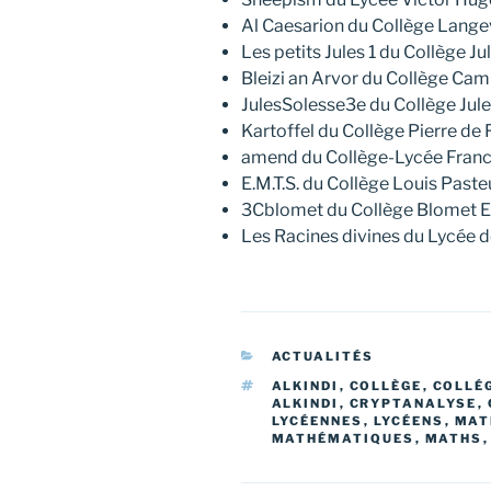
Al Caesarion du Collège Lang
Les petits Jules 1 du Collège 
Bleizi an Arvor du Collège Cam
JulesSolesse3e du Collège Jul
Kartoffel du Collège Pierre d
amend du Collège-Lycée Franc
E.M.T.S. du Collège Louis Past
3Cblomet du Collège Blomet E
Les Racines divines du Lycée 
CATÉGORIES
ACTUALITÉS
ÉTIQUETTES
ALKINDI
,
COLLÈGE
,
COLLÉ
ALKINDI
,
CRYPTANALYSE
,
LYCÉENNES
,
LYCÉENS
,
MAT
MATHÉMATIQUES
,
MATHS