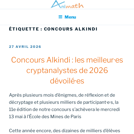
Aller
Association pour l'Animation en Mathématiques
au
Menu
contenu
principal
ÉTIQUETTE :
CONCOURS ALKINDI
PUBLIÉ
27 AVRIL 2026
LE
Concours Alkindi : les meilleur·es
cryptanalystes de 2026
dévoilé·es
Après plusieurs mois d’énigmes, de réflexion et de
décryptage et plusieurs milliers de participant·e·s, la
11e édition de notre concours s’achèvera le mercredi
13 mai à l’École des Mines de Paris
Cette année encore, des dizaines de milliers d’élèves