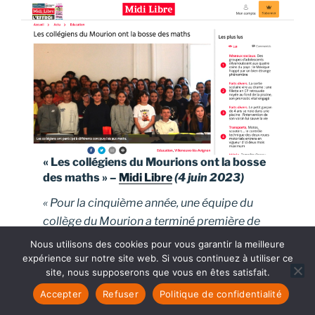
« Les collégiens du Mourions ont la bosse
des maths » –
Midi Libre
(4 juin 2023)
« Pour la cinquième année, une équipe du
collège du Mourion a terminé première de
l’académie au concours Alkindi
Nous utilisons des cookies pour vous garantir la meilleure
(compétition de cryptanalyse) et s’est
expérience sur notre site web. Si vous continuez à utiliser ce
site, nous supposerons que vous en êtes satisfait.
qualifiée pour la finale. Accompagnés de
leur professeur Fabien Tessereau, les élèves
Accepter
Refuser
Politique de confidentialité
se sont rendus à Paris … »