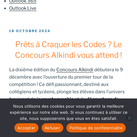
Outlook 365
Outlook Live
PUBLIÉ
18 OCTOBRE 2024
LE
Prêts à Craquer les Codes ? Le
Concours Alkindi vous attend !
La dixième édition du
Concours Alkindi
débutera le 9
décembre avec l’ouverture du premier tour de la
compétition ! Ce défi passionnant, destiné aux
collégiens et lycéens, plonge les élèves dans l’univers
fascinant de la
cryptographie
et du
décryptage de
Nous utilisons des cookies pour vous garantir la meilleure
codes
. Que vous soyez amateur de maths, fan
expérience sur notre site web. Si vous continuez à utiliser ce
d’informatique ou simplement curieux des mystères
site, nous supposerons que vous en êtes satisfait.
cachés derrière les messages chiffrés, le concours
Accepter
Refuser
Politique de confidentialité
Alkindi est fait pour vous !