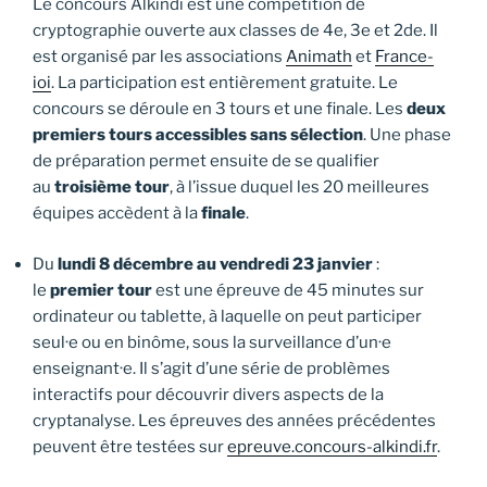
Le concours Alkindi est une compétition de
cryptographie ouverte aux classes de 4e, 3e et 2de. Il
est organisé par les associations
Animath
et
France-
ioi
. La participation est entièrement gratuite. Le
concours se déroule en 3 tours et une finale. Les
deux
premiers tours accessibles sans sélection
. Une phase
de préparation permet ensuite de se qualifier
au
troisième tour
, à l’issue duquel les 20 meilleures
équipes accèdent à la
finale
.
Du
lundi 8 décembre au vendredi 23 janvier
:
le
premier tour
est une épreuve de 45 minutes sur
ordinateur ou tablette, à laquelle on peut participer
seul·e ou en binôme, sous la surveillance d’un·e
enseignant·e. Il s’agit d’une série de problèmes
interactifs pour découvrir divers aspects de la
cryptanalyse. Les épreuves des années précédentes
peuvent être testées sur
epreuve.concours-alkindi.fr
.