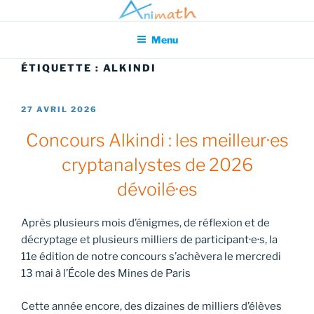
Aller
Association pour l'Animation en Mathématiques
au
Menu
contenu
principal
ÉTIQUETTE :
ALKINDI
PUBLIÉ
27 AVRIL 2026
LE
Concours Alkindi : les meilleur·es
cryptanalystes de 2026
dévoilé·es
Après plusieurs mois d’énigmes, de réflexion et de
décryptage et plusieurs milliers de participant·e·s, la
11e édition de notre concours s’achèvera le mercredi
13 mai à l’École des Mines de Paris
Cette année encore, des dizaines de milliers d’élèves