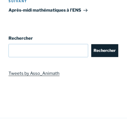
Article
SUIVANT
suivant
Après-midi mathématiques à l’ENS
Rechercher
Rechercher
Tweets by Asso_Animath