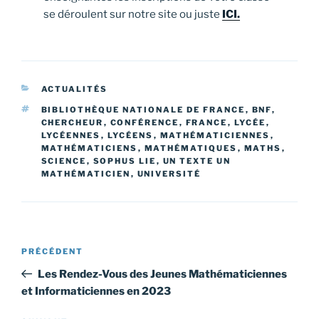
se déroulent sur notre site ou juste
ICI.
CATÉGORIES
ACTUALITÉS
ÉTIQUETTES
BIBLIOTHÈQUE NATIONALE DE FRANCE
,
BNF
,
CHERCHEUR
,
CONFÉRENCE
,
FRANCE
,
LYCÉE
,
LYCÉENNES
,
LYCÉENS
,
MATHÉMATICIENNES
,
MATHÉMATICIENS
,
MATHÉMATIQUES
,
MATHS
,
SCIENCE
,
SOPHUS LIE
,
UN TEXTE UN
MATHÉMATICIEN
,
UNIVERSITÉ
Navigation
Article
PRÉCÉDENT
de
précédent
Les Rendez-Vous des Jeunes Mathématiciennes
l’article
et Informaticiennes en 2023