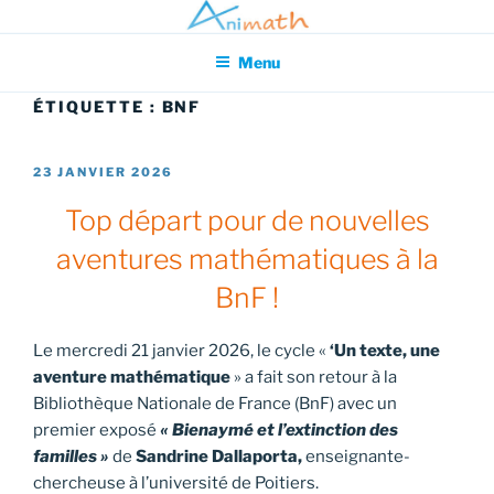
Aller
Association pour l'Animation en Mathématiques
au
Menu
contenu
principal
ÉTIQUETTE :
BNF
PUBLIÉ
23 JANVIER 2026
LE
Top départ pour de nouvelles
aventures mathématiques à la
BnF !
Le mercredi 21 janvier 2026, le cycle «
‘Un texte, une
aventure mathématique
» a fait son retour à la
Bibliothèque Nationale de France (BnF) avec un
premier exposé
« Bienaymé et l’extinction des
familles »
de
Sandrine Dallaporta,
enseignante-
chercheuse à l’université de Poitiers.