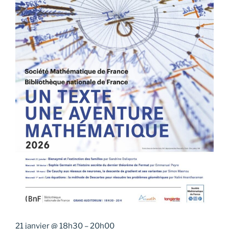
21 janvier
@
18h30
–
20h00