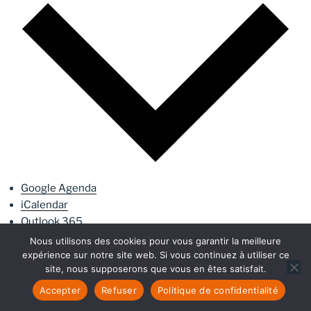
Google Agenda
iCalendar
Outlook 365
Outlook Live
Nous utilisons des cookies pour vous garantir la meilleure
expérience sur notre site web. Si vous continuez à utiliser ce
site, nous supposerons que vous en êtes satisfait.
PUBLIÉ
Accepter
Refuser
Politique de confidentialité
16 AVRIL 2025
LE