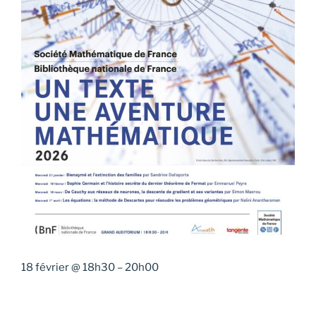
18 février
@
18h30
–
20h00