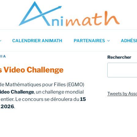
 en Mathématiques
CALENDRIER ANIMATH
PARTENAIRES
ADHÉSI
HIA
Rechercher
s Video Challenge
e Mathématiques pour Filles (EGMO)
Video Challenge
, un challenge mondial
Tweets by Ass
entier. Le concours se déroulera du
15
r 2026
.