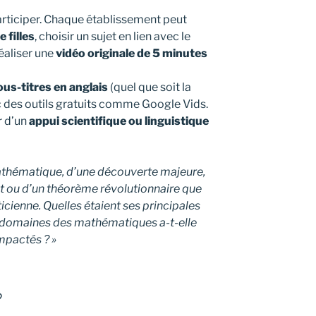
participer. Chaque établissement peut
 filles
, choisir un sujet en lien avec le
éaliser une
vidéo originale de 5 minutes
ous-titres en anglais
(quel que soit la
ec des outils gratuits comme Google Vids.
r d’un
appui scientifique ou linguistique
athématique, d’une découverte majeure,
nt ou d’un théorème révolutionnaire que
ienne. Quelles étaient ses principales
ls domaines des mathématiques a-t-elle
mpactés ? »
?