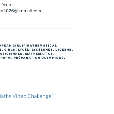
 écrire
mo2026@hotmail.com
.
OPEAN GIRLS' MATHEMATICAL
E
,
GIRLS
,
LYCÉE
,
LYCÉENNES
,
LYCÉENS
,
ATICIENNES
,
MATHEMATICS
,
,
POFM
,
PRÉPARATION OLYMPIQUE
,
 Maths Video Challenge”