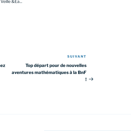
Veille &Ea...
SUIVANT
Article
suivant
nez
Top départ pour de nouvelles
aventures mathématiques à la BnF
!