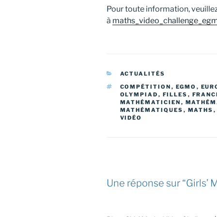
Pour toute information, veuillez
à
maths_video_challenge_eg
CATÉGORIES
ACTUALITÉS
ÉTIQUETTES
COMPÉTITION
,
EGMO
,
EUR
OLYMPIAD
,
FILLES
,
FRANC
MATHÉMATICIEN
,
MATHÉM
MATHÉMATIQUES
,
MATHS
VIDÉO
Une réponse sur “Girls’