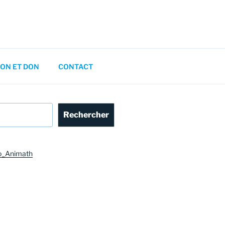
ON ET DON
CONTACT
Rechercher
o_Animath