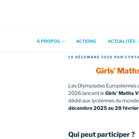
Aller
au
contenu
Association pour l'Animation
principal
À PROPOS
ACTIONS
ACTUALITÉS
PUBLIÉ
19 DÉCEMBRE 2025
PAR
CYNT
LE
Girls’ Math
Les Olympiades Européennes d
2026 lancent le
Girls’ Maths 
dédié aux lycéennes du monde 
décembre 2025 au 28 févrie
Qui peut participer ?