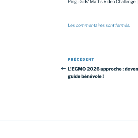
Ping :
Girls’ Maths Video Challenge | 
Les commentaires sont fermés.
Navigation
Article
PRÉCÉDENT
de
précédent
L’EGMO 2026 approche : deve
guide bénévole !
l’article