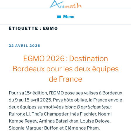
Aller
Association pour l'Animation en Mathématiques
au
Menu
contenu
principal
ÉTIQUETTE :
EGMO
PUBLIÉ
22 AVRIL 2026
LE
EGMO 2026 : Destination
Bordeaux pour les deux équipes
de France
Pour sa 15ᵉ édition, l’EGMO pose ses valises à Bordeaux
du 9 au 15 avril 2025. Pays hôte oblige, la France envoie
deux équipes surmotivées
(donc 8 participantes!)
:
Ruirong Li, Thaïs Champetier, Inès Fischler, Noemi
Kempe Regev, Aminaa Batsaikhan, Louise Deloye,
Sidonie Marquer Buffon et Clémence Pham,