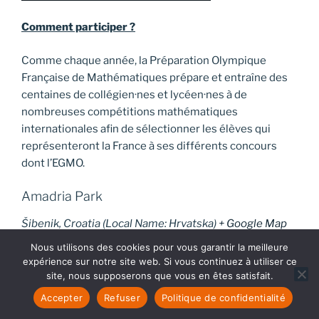
Comment participer ?
Comme chaque année, la Préparation Olympique
Française de Mathématiques prépare et entraîne des
centaines de collégien·nes et lycéen·nes à de
nombreuses compétitions mathématiques
internationales afin de sélectionner les élèves qui
représenteront la France à ses différents concours
dont l’EGMO.
Amadria Park
Šibenik
,
Croatia (Local Name: Hrvatska)
+ Google Map
Nous utilisons des cookies pour vous garantir la meilleure
Voir Lieu site web
expérience sur notre site web. Si vous continuez à utiliser ce
site, nous supposerons que vous en êtes satisfait.
Accepter
Refuser
Politique de confidentialité