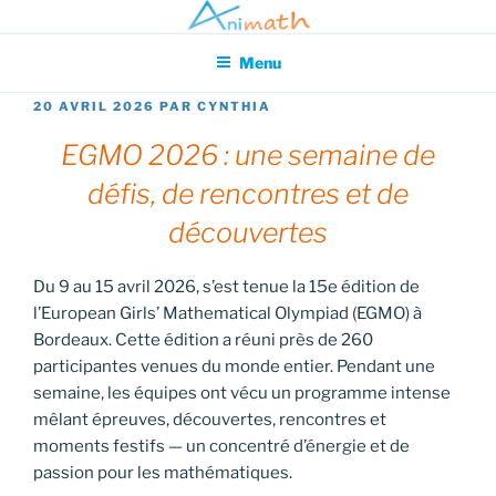
Aller
Association pour l'Animation en Mathématiques
au
Menu
contenu
principal
PUBLIÉ
20 AVRIL 2026
PAR
CYNTHIA
LE
EGMO 2026 : une semaine de
défis, de rencontres et de
découvertes
Du 9 au 15 avril 2026, s’est tenue la 15e édition de
l’European Girls’ Mathematical Olympiad (EGMO) à
Bordeaux. Cette édition a réuni près de 260
participantes venues du monde entier. Pendant une
semaine, les équipes ont vécu un programme intense
mêlant épreuves, découvertes, rencontres et
moments festifs — un concentré d’énergie et de
passion pour les mathématiques.