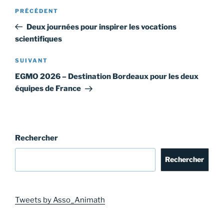
Navigation
Article
PRÉCÉDENT
de
précédent
Deux journées pour inspirer les vocations
l’article
scientifiques
Article
SUIVANT
suivant
EGMO 2026 – Destination Bordeaux pour les deux
équipes de France
Rechercher
Rechercher
Tweets by Asso_Animath