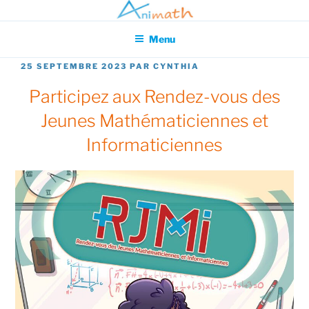
Aller
Association pour l'Animation en Mathématiques
au
Menu
contenu
principal
PUBLIÉ
25 SEPTEMBRE 2023
PAR
CYNTHIA
LE
Participez aux Rendez-vous des
Jeunes Mathématiciennes et
Informaticiennes