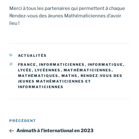
Merci à tous les partenaires qui permettent à chaque
Rendez-vous des Jeunes Mathématiciennes d’avoir
lieu !
CATÉGORIES
ACTUALITÉS
ÉTIQUETTES
FRANCE
,
INFORMATICIENNES
,
INFORMATIQUE
,
LYCÉE
,
LYCÉENNES
,
MATHÉMATICIENNES
,
MATHÉMATIQUES
,
MATHS
,
RENDEZ-VOUS DES
JEUNES MATHÉMATICIENNES ET
INFORMATICIENNES
Navigation
Article
PRÉCÉDENT
de
précédent
Animath à l’international en 2023
l’article