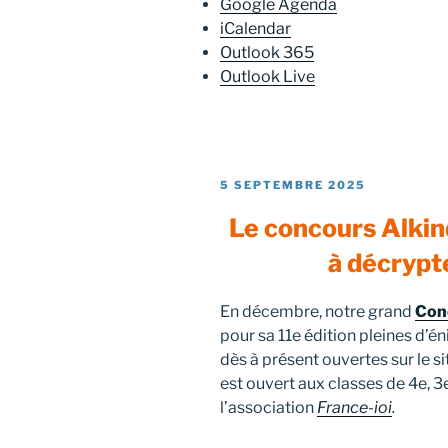
Google Agenda
iCalendar
Outlook 365
Outlook Live
PUBLIÉ
5 SEPTEMBRE 2025
LE
Le concours Alkind
à décrypt
En décembre, notre grand
Con
pour sa 11e édition pleines d’én
dès à présent ouvertes sur le s
est ouvert aux classes de 4e, 3
l’association
France-ioi
.