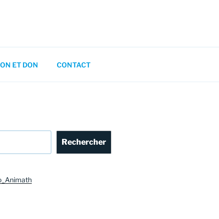
ON ET DON
CONTACT
Rechercher
o_Animath