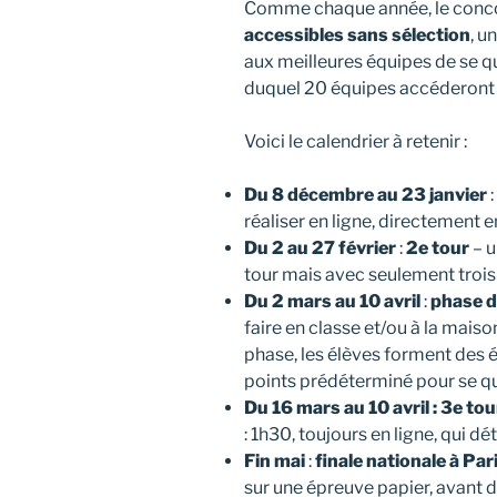
Comme chaque année, le conc
accessibles sans sélection
, u
aux meilleures équipes de se qu
duquel 20 équipes accéderont 
Voici le calendrier à retenir :
Du 8 décembre au 23 janvier
:
réaliser en ligne, directement e
Du 2 au 27 février
:
2e tour
– u
tour mais avec seulement troi
Du 2 mars au 10 avril
:
phase d
faire en classe et/ou à la maiso
phase, les élèves forment des é
points prédéterminé pour se qua
Du 16 mars au 10 avril : 3e tou
: 1h30, toujours en ligne, qui dé
Fin mai
:
finale nationale à Par
sur une épreuve papier, avant de