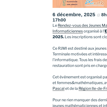
6 décembre, 2025
8
@
17h00
Le
Rendez-vous des Jeunes Ma
Informaticiennes
organisé à l’
E
2025.
Les inscriptions sont cl
Ce RJMI est destiné aux jeunes 
Terminale motivées et intéres
l’informatique. Tous les frais 
restauration sont pris en charg
Cet événement est organisé par
et
femmes&mathématiques
, 
Pascal
et de la
Région Ile-de-F
Pour ne rien manquer des dern
jeunes mathématiciennes et inf