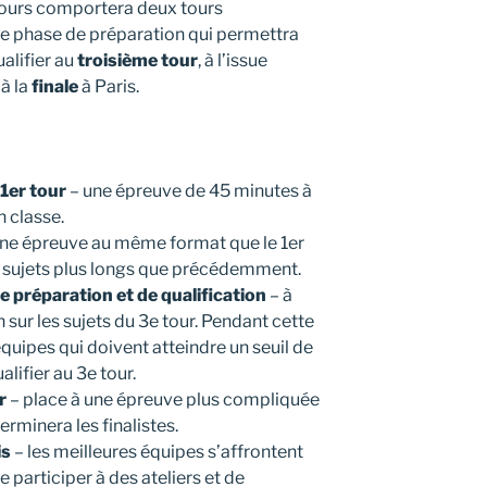
ours comportera deux tours
ne phase de préparation qui permettra
alifier au
troisième tour
, à l’issue
à la
finale
à Paris.
1er tour
– une épreuve de 45 minutes à
n classe.
ne épreuve au même format que le 1er
s sujets plus longs que précédemment.
e préparation et de qualification
– à
n sur les sujets du 3e tour. Pendant cette
quipes qui doivent atteindre un seuil de
lifier au 3e tour.
r
– place à une épreuve plus compliquée
terminera les finalistes.
is
– les meilleures équipes s’affrontent
 participer à des ateliers et de