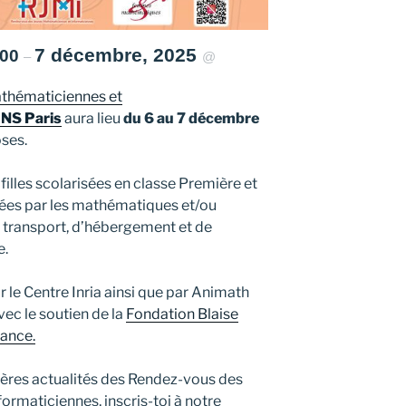
7 décembre, 2025
h00
–
@
thématiciennes et
NS Paris
aura lieu
du 6 au 7 décembre
oses.
filles scolarisées en classe Première et
sées par les mathématiques et/ou
de transport, d’hébergement et de
e.
 le Centre Inria ainsi que par Animath
avec le soutien de la
Fondation Blaise
rance.
ières actualités des Rendez-vous des
ormaticiennes, inscris-toi à notre