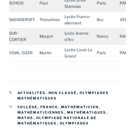
Lycée privé
SCHEID
Paul
Paris
PARIS
Stanislas
Lycée Franco-
SKENDEROFF
Thimothée
Buc
VERSAI
allemand
SUR-
lycée Jeanne
Margot
Nancy
NANCY
CORTIER
d’Arc
Lycée Louis Le
VIDAL OGER
Martin
Paris
PARIS
Grand
CATÉGORIES
ACTUALITÉS
,
NON CLASSÉ
,
OLYMPIADES
MATHÉMATIQUES
ÉTIQUETTES
COLLÈGE
,
FRANCE
,
MATHÉMATICIEN
,
MATHÉMATICIENNES
,
MATHÉMATIQUES
,
MATHS
,
OLYMPIADE NATIONALE DE
MATHÉMATIQUES
,
OLYMPIADES