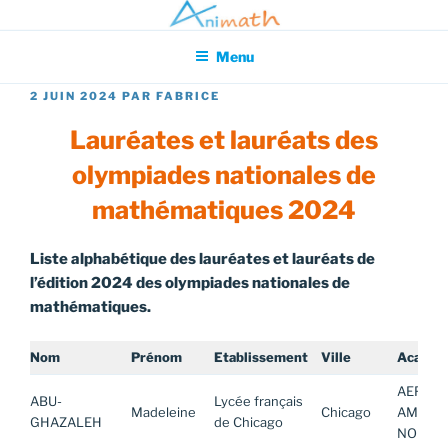
Aller
Association pour l'Animation en Mathématiques
au
Menu
contenu
principal
PUBLIÉ
2 JUIN 2024
PAR
FABRICE
LE
Lauréates et lauréats des
olympiades nationales de
mathématiques 2024
Liste alphabétique des lauréates et lauréats de
l’édition 2024 des olympiades nationales de
mathématiques.
Nom
Prénom
Etablissement
Ville
Académ
AEFE
ABU-
Lycée français
Madeleine
Chicago
AMERIQ
GHAZALEH
de Chicago
NORD