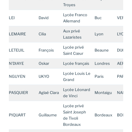
Troyes
Lycée Franco
LEI
David
Buc
VERSAI
Allemand
Aux privé
LEMAIRE
Cilia
Lyon
LYON
Lazaristes
Lycée privé
LETEUIL
François
Beaune
DIJON
Saint Cœur
N’DIAYE
Oskar
Lycée français
Londres
AEFE E
Lycée Louis Le
NGUYEN
UKYO
Paris
PARIS
Grand
Lycée Léonard
PASQUIER
Aglaé Clara
Montaigu
NANTE
de Vinci
Lycée privé
Saint Joseph
PIQUART
Guillaume
Bordeaux
BORDE
de Tivoli
Bordeaux