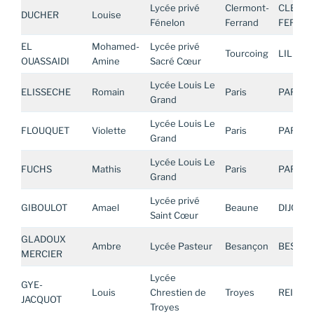
Lycée privé
Clermont-
CLERMO
DUCHER
Louise
Fénelon
Ferrand
FERRA
EL
Mohamed-
Lycée privé
Tourcoing
LILLE
OUASSAIDI
Amine
Sacré Cœur
Lycée Louis Le
ELISSECHE
Romain
Paris
PARIS
Grand
Lycée Louis Le
FLOUQUET
Violette
Paris
PARIS
Grand
Lycée Louis Le
FUCHS
Mathis
Paris
PARIS
Grand
Lycée privé
GIBOULOT
Amael
Beaune
DIJON
Saint Cœur
GLADOUX
Ambre
Lycée Pasteur
Besançon
BESAN
MERCIER
Lycée
GYE-
Louis
Chrestien de
Troyes
REIMS
JACQUOT
Troyes