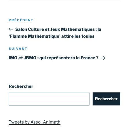
Navigation
Article
PRÉCÉDENT
de
précédent
Salon Culture et Jeux Mathématiques : la
l’article
‘Flamme Mathématique’ attire les foules
Article
SUIVANT
suivant
IMO et JBMO : qui représentera la France ?
Rechercher
Rechercher
Tweets by Asso_Animath