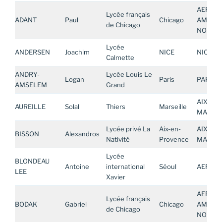
AEFE
Lycée français
ADANT
Paul
Chicago
AMERIQ
de Chicago
NORD
Lycée
ANDERSEN
Joachim
NICE
NICE
Calmette
ANDRY-
Lycée Louis Le
Logan
Paris
PARIS
AMSELEM
Grand
AIX-
AUREILLE
Solal
Thiers
Marseille
MARSEI
Lycée privé La
Aix-en-
AIX-
BISSON
Alexandros
Nativité
Provence
MARSEI
Lycée
BLONDEAU
Antoine
international
Séoul
AEFE AS
LEE
Xavier
AEFE
Lycée français
BODAK
Gabriel
Chicago
AMERIQ
de Chicago
NORD