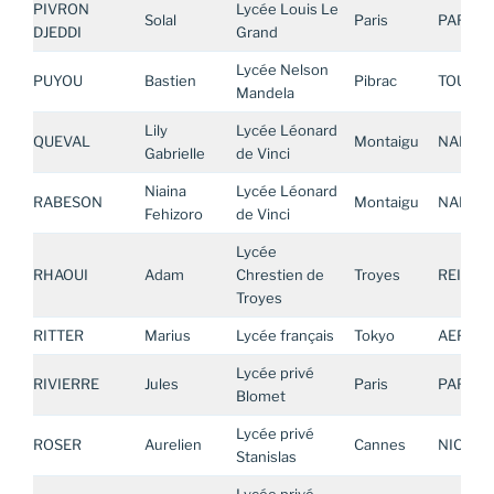
PIVRON
Lycée Louis Le
Solal
Paris
PARIS
DJEDDI
Grand
Lycée Nelson
PUYOU
Bastien
Pibrac
TOULOU
Mandela
Lily
Lycée Léonard
QUEVAL
Montaigu
NANTE
Gabrielle
de Vinci
Niaina
Lycée Léonard
RABESON
Montaigu
NANTE
Fehizoro
de Vinci
Lycée
RHAOUI
Adam
Chrestien de
Troyes
REIMS
Troyes
RITTER
Marius
Lycée français
Tokyo
AEFE AS
Lycée privé
RIVIERRE
Jules
Paris
PARIS
Blomet
Lycée privé
ROSER
Aurelien
Cannes
NICE
Stanislas