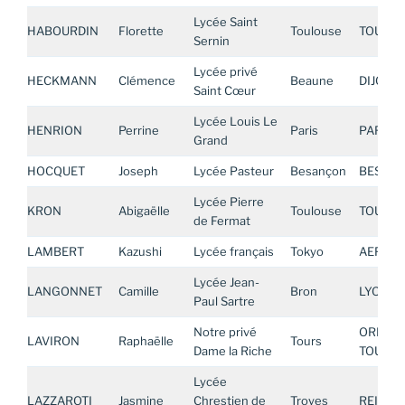
Lycée Saint
HABOURDIN
Florette
Toulouse
TOULOU
Sernin
Lycée privé
HECKMANN
Clémence
Beaune
DIJON
Saint Cœur
Lycée Louis Le
HENRION
Perrine
Paris
PARIS
Grand
HOCQUET
Joseph
Lycée Pasteur
Besançon
BESAN
Lycée Pierre
KRON
Abigaëlle
Toulouse
TOULOU
de Fermat
LAMBERT
Kazushi
Lycée français
Tokyo
AEFE AS
Lycée Jean-
LANGONNET
Camille
Bron
LYON
Paul Sartre
Notre privé
ORLEAN
LAVIRON
Raphaëlle
Tours
Dame la Riche
TOURS
Lycée
LAZZAROTI
Jasmine
Chrestien de
Troyes
REIMS