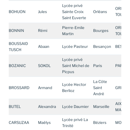
Lycée privé
ORLEAN
BOHUON
Jules
Sainte Croix
Orléans
TOURS
Saint Euverte
Pierre-Emile
ORLEAN
BONNIN
Rémi
Bourges
Martin
TOURS
BOUSSAID
Abaan
Lycée Pasteur
Besançon
BESAN
TUSCH
Lycée privé
BOZANIC
SOKOL
Saint Michel de
Paris
PARIS
Picpus
La Côte
Lycée Hector
BROSSARD
Armand
Saint
GRENO
Berlioz
André
AIX-
BUTEL
Alexandra
Lycée Daumier
Marseille
MARSEI
Lycée privé La
CARSUZAA
Maëlys
Béziers
MONTPE
Trinité