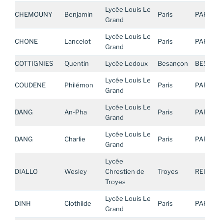
Lycée Louis Le
CHEMOUNY
Benjamin
Paris
PARIS
Grand
Lycée Louis Le
CHONE
Lancelot
Paris
PARIS
Grand
COTTIGNIES
Quentin
Lycée Ledoux
Besançon
BESAN
Lycée Louis Le
COUDENE
Philémon
Paris
PARIS
Grand
Lycée Louis Le
DANG
An-Pha
Paris
PARIS
Grand
Lycée Louis Le
DANG
Charlie
Paris
PARIS
Grand
Lycée
DIALLO
Wesley
Chrestien de
Troyes
REIMS
Troyes
Lycée Louis Le
DINH
Clothilde
Paris
PARIS
Grand