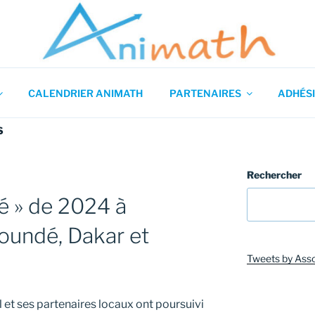
 en Mathématiques
CALENDRIER ANIMATH
PARTENAIRES
ADHÉSI
S
Rechercher
té » de 2024 à
oundé, Dakar et
Tweets by Ass
 et ses partenaires locaux ont poursuivi