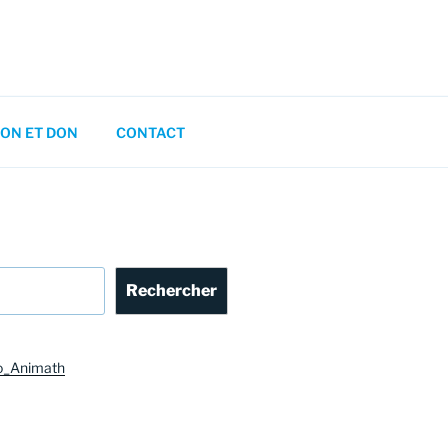
ON ET DON
CONTACT
Rechercher
o_Animath