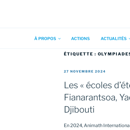
Aller
au
contenu
Association pour l'Animation
principal
À PROPOS
ACTIONS
ACTUALITÉS
ÉTIQUETTE :
OLYMPIADE
PUBLIÉ
27 NOVEMBRE 2024
LE
Les « écoles d’é
Fianarantsoa, Ya
Djibouti
En 2024, Animath International