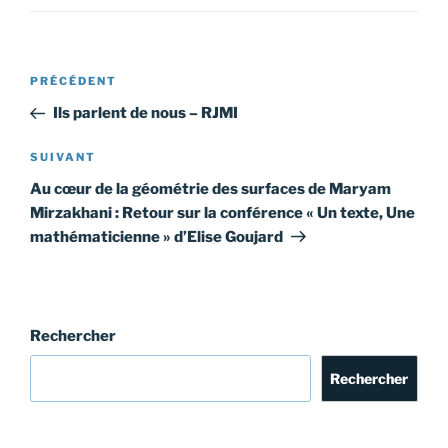
Navigation
Article
PRÉCÉDENT
de
précédent
Ils parlent de nous – RJMI
l’article
Article
SUIVANT
suivant
Au cœur de la géométrie des surfaces de Maryam
Mirzakhani : Retour sur la conférence « Un texte, Une
mathématicienne » d’Elise Goujard
Rechercher
Rechercher