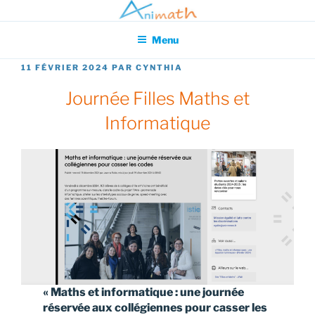
Aller
Association pour l'Animation en Mathématiques
au
Menu
contenu
principal
PUBLIÉ
11 FÉVRIER 2024
PAR
CYNTHIA
LE
Journée Filles Maths et
Informatique
« Maths et informatique : une journée
réservée aux collégiennes pour casser les