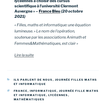
lycéennes à choisir des cursus
scientifique à l’université Clermont
Auvergne » –
France Bleu
(20 octobre
2021)
« Filles, maths et informatique: une équation
lumineuse. » Le nom de l’opération,
soutenue par les associations Animath et
Femmes&Mathématiques, est clair »
Lire la suite
CATÉGORIES
ILS PARLENT DE NOUS
,
JOURNÉE FILLES MATHS
ET INFORMATIQUE
ÉTIQUETTES
FRANCE
,
INFORMATIQUE
,
JOURNÉE FILLE MATHS
ET INFORMATIQUE
,
LYCÉENNES
,
MATHÉMATIQUES