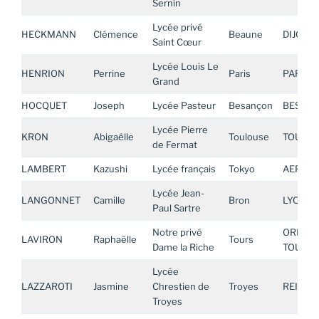
Sernin
Lycée privé
HECKMANN
Clémence
Beaune
DIJON
Saint Cœur
Lycée Louis Le
HENRION
Perrine
Paris
PARIS
Grand
HOCQUET
Joseph
Lycée Pasteur
Besançon
BESAN
Lycée Pierre
KRON
Abigaëlle
Toulouse
TOULOU
de Fermat
LAMBERT
Kazushi
Lycée français
Tokyo
AEFE AS
Lycée Jean-
LANGONNET
Camille
Bron
LYON
Paul Sartre
Notre privé
ORLEAN
LAVIRON
Raphaëlle
Tours
Dame la Riche
TOURS
Lycée
LAZZAROTI
Jasmine
Chrestien de
Troyes
REIMS
Troyes