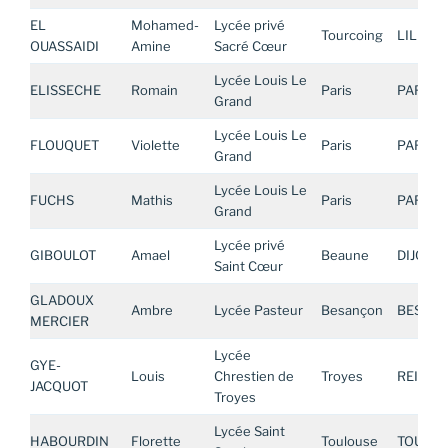
EL
Mohamed-
Lycée privé
Tourcoing
LILLE
OUASSAIDI
Amine
Sacré Cœur
Lycée Louis Le
ELISSECHE
Romain
Paris
PARIS
Grand
Lycée Louis Le
FLOUQUET
Violette
Paris
PARIS
Grand
Lycée Louis Le
FUCHS
Mathis
Paris
PARIS
Grand
Lycée privé
GIBOULOT
Amael
Beaune
DIJON
Saint Cœur
GLADOUX
Ambre
Lycée Pasteur
Besançon
BESAN
MERCIER
Lycée
GYE-
Louis
Chrestien de
Troyes
REIMS
JACQUOT
Troyes
Lycée Saint
HABOURDIN
Florette
Toulouse
TOULOU