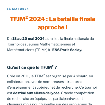
PUBLIÉ
15 MAI 2024
LE
TFJM² 2024 : La bataille finale
approche !
Du
18 au 20 mai 2024
aura lieu la finale nationale du
Tournoi des Jeunes Mathématiciennes et
Mathématiciens (TFJM²) à l’
ENS Paris Saclay.
Qu’est ce que le TFJM² ?
Crée en 2011., le TFJM² est organisé par
Animath
, en
collaboration avec de nombreuses structures
d’enseignement supérieur et de recherche. Ce tournoi
est
destiné aux élèves de lycée
. Grande compétition
de recherche en équipe, les participant·e·s ont
plusieurs mois pour travailler sur des problèmes de