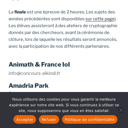
La
finale
est une épreuve de 2 heures. Les sujets des
années précédentes sont disponibles
sur cette page
).
Les élèves assisteront à des ateliers de cryptographie
donnés par des chercheurs, avant la cérémonie de
clôture, lors de laquelle les résultats seront annoncés,
avec la participation de nos différents partenaires.
Animath & France IoI
info@concours-alkindi.fr
Amadria Park
Šibenik
,
Croatia (Local
Nous utilisons des cookies pour vous garantir la meilleure
Name: Hrvatska)
expérience sur notre site web. Si vous continuez à utiliser ce
+ Google Map
site, nous supposerons que vous en êtes satisfait.
Accepter
Refuser
Politique de confidentialité
Voir Lieu site web