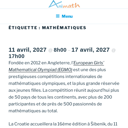
Aller
Association pour l'Animation en Mathématiques
au
Menu
contenu
principal
ÉTIQUETTE :
MATHÉMATIQUES
11 avril, 2027
17 avril, 2027
8h00
@
–
@
17h00
Fondée en 2012 en Angleterre, l’
European Girls’
Mathematical Olympiad (EGMO)
est une des plus
prestigieuses compétitions internationales de
mathématiques olympiques, et la plus grande réservée
aux jeunes filles. La compétition réunit aujourd’hui plus
de 50 pays de tous les continents, avec plus de 200
participantes et de près de 500 passionnés de
mathématiques au total.
La Croatie accueillera la 16ème édition à Šibenik, du 11