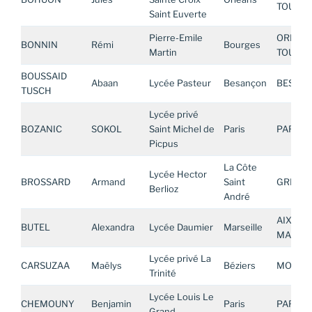
TOURS
Saint Euverte
Pierre-Emile
ORLEAN
BONNIN
Rémi
Bourges
Martin
TOURS
BOUSSAID
Abaan
Lycée Pasteur
Besançon
BESAN
TUSCH
Lycée privé
BOZANIC
SOKOL
Saint Michel de
Paris
PARIS
Picpus
La Côte
Lycée Hector
BROSSARD
Armand
Saint
GRENO
Berlioz
André
AIX-
BUTEL
Alexandra
Lycée Daumier
Marseille
MARSEI
Lycée privé La
CARSUZAA
Maëlys
Béziers
MONTPE
Trinité
Lycée Louis Le
CHEMOUNY
Benjamin
Paris
PARIS
Grand