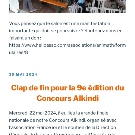
Vous pensez que le salon est une manifestation
importante qui doit se poursuivre ? Soutenez nous en
faisant un don :
https://www.helloasso.com/associations/animath/form
ulaires/8
PUBLIÉ
30 MAI 2024
LE
Clap de fin pour la 9e édition du
Concours Alkindi
Mercredi 22 mai 2024, à eu lieu la grande finale
nationale de notre Concours Alkindi, organisé avec
l’
association France ioi
et le soutien de la
Direction
Générale de la sécurité extérieure,
le
Ministère de