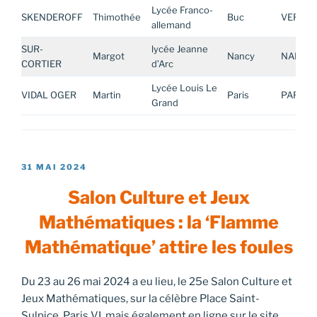
Lycée Franco-
SKENDEROFF
Thimothée
Buc
VERSAI
allemand
SUR-
lycée Jeanne
Margot
Nancy
NANCY
CORTIER
d’Arc
Lycée Louis Le
VIDAL OGER
Martin
Paris
PARIS
Grand
PUBLIÉ
31 MAI 2024
LE
Salon Culture et Jeux
Mathématiques : la ‘Flamme
Mathématique’ attire les foules
Du 23 au 26 mai 2024 a eu lieu, le 25e Salon Culture et
Jeux Mathématiques, sur la célèbre Place Saint-
Sulpice, Paris VI, mais également en ligne sur le site