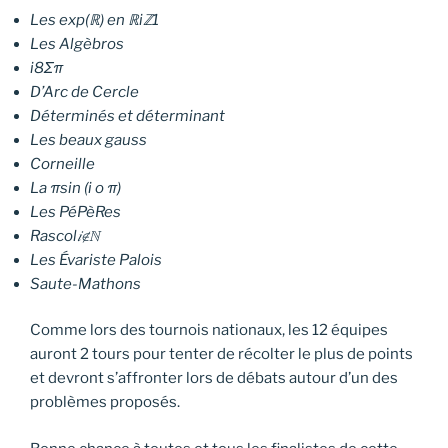
Les exp(ℝ) en ℝiℤ1
Les Algèbros
i8Σπ
D’Arc de Cercle
Déterminés et déterminant
Les beaux gauss
Corneille
La πsin (i o π)
Les PéPèRes
Rascol𝑖∉ℕ
Les Évariste Palois
Saute-Mathons
Comme lors des tournois nationaux, les 12 équipes
auront 2 tours pour tenter de récolter le plus de points
et devront s’affronter lors de débats autour d’un des
problèmes proposés.