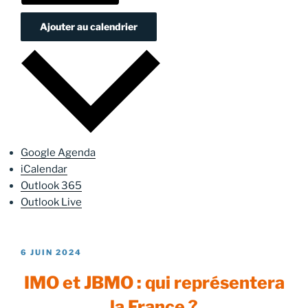
Ajouter au calendrier
Google Agenda
iCalendar
Outlook 365
Outlook Live
PUBLIÉ
6 JUIN 2024
LE
IMO et JBMO : qui représentera
la France ?