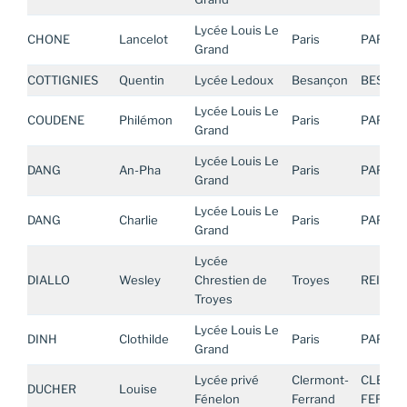
Lycée Louis Le
CHONE
Lancelot
Paris
PARIS
Grand
COTTIGNIES
Quentin
Lycée Ledoux
Besançon
BESAN
Lycée Louis Le
COUDENE
Philémon
Paris
PARIS
Grand
Lycée Louis Le
DANG
An-Pha
Paris
PARIS
Grand
Lycée Louis Le
DANG
Charlie
Paris
PARIS
Grand
Lycée
DIALLO
Wesley
Chrestien de
Troyes
REIMS
Troyes
Lycée Louis Le
DINH
Clothilde
Paris
PARIS
Grand
Lycée privé
Clermont-
CLERMO
DUCHER
Louise
Fénelon
Ferrand
FERRA