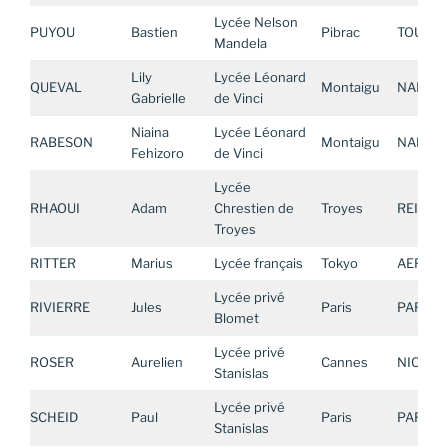
Lycée Nelson
PUYOU
Bastien
Pibrac
TOULOU
Mandela
Lily
Lycée Léonard
QUEVAL
Montaigu
NANTE
Gabrielle
de Vinci
Niaina
Lycée Léonard
RABESON
Montaigu
NANTE
Fehizoro
de Vinci
Lycée
RHAOUI
Adam
Chrestien de
Troyes
REIMS
Troyes
RITTER
Marius
Lycée français
Tokyo
AEFE AS
Lycée privé
RIVIERRE
Jules
Paris
PARIS
Blomet
Lycée privé
ROSER
Aurelien
Cannes
NICE
Stanislas
Lycée privé
SCHEID
Paul
Paris
PARIS
Stanislas