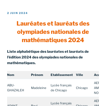
PUBLIÉ
2 JUIN 2024
LE
Lauréates et lauréats des
olympiades nationales de
mathématiques 2024
Liste alphabétique des lauréates et lauréats de
l’édition 2024 des olympiades nationales de
mathématiques.
Nom
Prénom
Etablissement
Ville
Académ
AEFE
ABU-
Lycée français
Madeleine
Chicago
AMERIQ
GHAZALEH
de Chicago
NORD
AEFE
Lycée français
ADANT
Paul
Chicago
AMERIQ