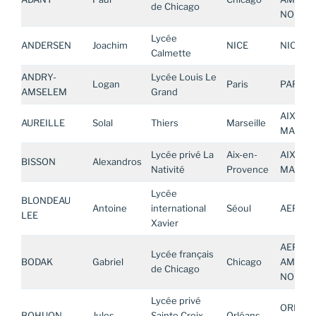
de Chicago
NORD
Lycée
ANDERSEN
Joachim
NICE
NICE
Calmette
ANDRY-
Lycée Louis Le
Logan
Paris
PARIS
AMSELEM
Grand
AIX-
AUREILLE
Solal
Thiers
Marseille
MARSEI
Lycée privé La
Aix-en-
AIX-
BISSON
Alexandros
Nativité
Provence
MARSEI
Lycée
BLONDEAU
Antoine
international
Séoul
AEFE AS
LEE
Xavier
AEFE
Lycée français
BODAK
Gabriel
Chicago
AMERIQ
de Chicago
NORD
Lycée privé
ORLEAN
BOHUON
Jules
Sainte Croix
Orléans