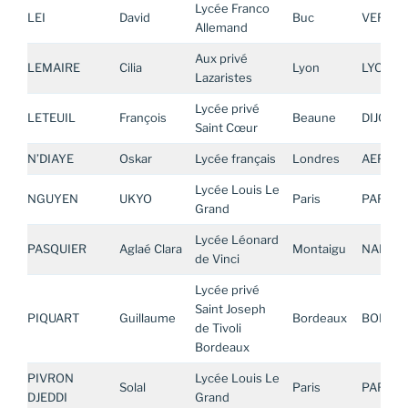
Lycée Franco
LEI
David
Buc
VERSAI
Allemand
Aux privé
LEMAIRE
Cilia
Lyon
LYON
Lazaristes
Lycée privé
LETEUIL
François
Beaune
DIJON
Saint Cœur
N’DIAYE
Oskar
Lycée français
Londres
AEFE E
Lycée Louis Le
NGUYEN
UKYO
Paris
PARIS
Grand
Lycée Léonard
PASQUIER
Aglaé Clara
Montaigu
NANTE
de Vinci
Lycée privé
Saint Joseph
PIQUART
Guillaume
Bordeaux
BORDE
de Tivoli
Bordeaux
PIVRON
Lycée Louis Le
Solal
Paris
PARIS
DJEDDI
Grand