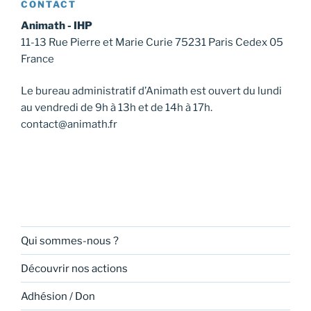
CONTACT
o
Animath - IHP
n
11-13 Rue Pierre et Marie Curie 75231 Paris Cedex 05
É
France
v
è
Le bureau administratif d’Animath est ouvert du lundi
n
au vendredi de 9h à 13h et de 14h à 17h.
e
contact@animath.fr
m
e
n
t
Qui sommes-nous ?
Découvrir nos actions
Adhésion / Don