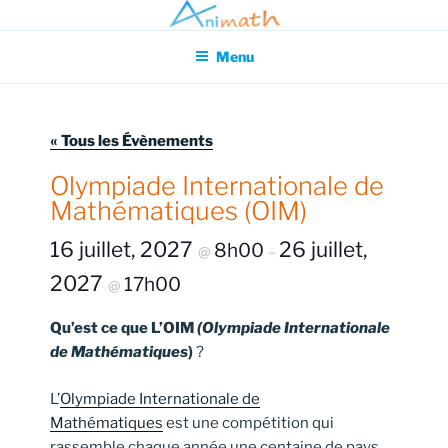
Aller
Association pour l'Animation en Mathématiques
au
Menu
contenu
principal
« Tous les Évènements
Olympiade Internationale de
Mathématiques (OIM)
16 juillet, 2027
26 juillet,
8h00
@
–
2027
17h00
@
Qu’est ce que L’OIM
(Olympiade Internationale
de Mathématiques
)
?
L’
Olympiade Internationale de
Mathématiques
est une compétition qui
rassemble chaque année une centaine de pays