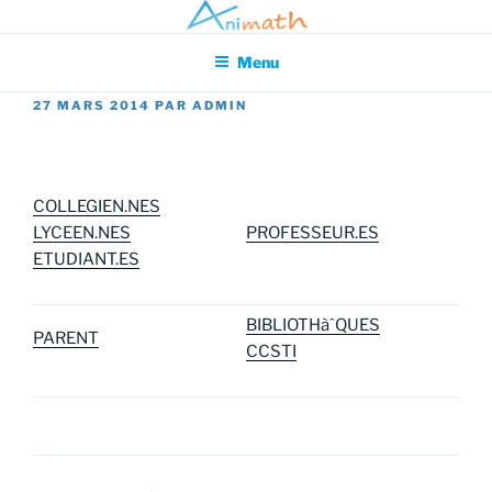
Aller
Association pour l'Animation en Mathématiques
au
Menu
contenu
principal
PUBLIÉ
27 MARS 2014
PAR
ADMIN
LE
COLLEGIEN.NES
LYCEEN.NES
PROFESSEUR.ES
ETUDIANT.ES
BIBLIOTHàˆQUES
PARENT
CCSTI