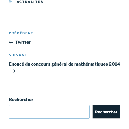
CATÉGORIES
ACTUALITÉS
Navigation
Article
PRÉCÉDENT
de
précédent
Twitter
l’article
Article
SUIVANT
suivant
Enoncé du concours général de mathématiques 2014
Rechercher
Rechercher