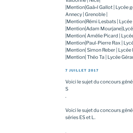
Valbonne | Nice|
|Mention|Gaà«l Gallot | Lycée g
Annecy | Grenoble |
|Mention|Rémi Lesbats | Lycée S
|Mention|Adam Mourjane|Lycée 
|Mention| Amélie Picard | Lycée
|Mention|Paul-Pierre Rax | Lycée
|Mention| Simon Reber | Lycée 
|Mention| Théo Ta | Lycée Gérard
PUBLIÉ
7 JUILLET 2017
LE
Voici le sujet du concours gén
S
.
Voici le sujet du concours gén
séries ES et L.
.