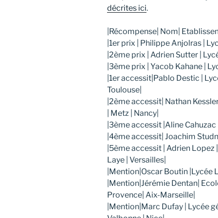
décrites ici
.
|Récompense| Nom| Etablissem
|1er prix | Philippe Anjolras | L
|2ème prix | Adrien Sutter | Lycé
|3ème prix | Yacob Kahane | Lycé
|1er accessit|Pablo Destic | Lyc
Toulouse|
|2ème accessit| Nathan Kessler
| Metz | Nancy|
|3ème accessit |Aline Cahuzac | 
|4ème accessit| Joachim Studnia
|5ème accessit | Adrien Lopez |
Laye | Versailles|
|Mention|Oscar Boutin |Lycée Lo
|Mention|Jérémie Dentan| Ecole 
Provence| Aix-Marseille|
|Mention|Marc Dufay | Lycée gé