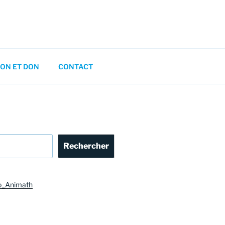
ON ET DON
CONTACT
Rechercher
o_Animath