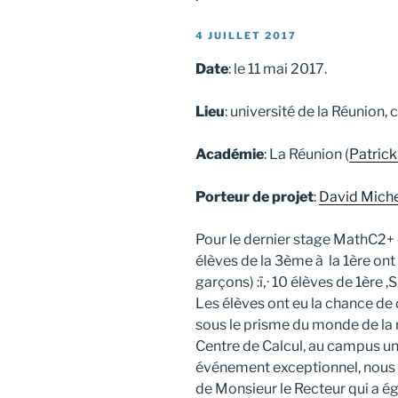
PUBLIÉ
4 JUILLET 2017
LE
Date
: le 11 mai 2017.
Lieu
: université de la Réunion
Académie
: La Réunion (
Patrick
Porteur de projet
:
David Miche
Pour le dernier stage MathC2+ 
élèves de la 3ème à la 1ère ont 
garçons) :ï‚· 10 élèves de 1ère ,
Les élèves ont eu la chance de
sous le prisme du monde de la 
Centre de Calcul, au campus un
événement exceptionnel, nous a
de Monsieur le Recteur qui a ég