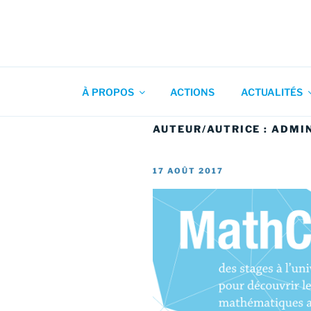
Aller
au
contenu
Association pour l'Animation
principal
À PROPOS
ACTIONS
ACTUALITÉS
AUTEUR/AUTRICE :
ADMI
PUBLIÉ
17 AOÛT 2017
LE