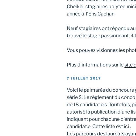
Cheikhi, stagiaires polytechni
année à l’Ens Cachan.
Neuf stagiaires ont répondu au 
trouvé le stage passionnant, 4 t
Vous pouvez visionnez
les pho
Plus d’informations sur le
site 
PUBLIÉ
7 JUILLET 2017
LE
Voici le palmarès du concours
série S. Le règlement du conco
de 18 candidat.e.s. Toutefois, p
autorisé la publication d’une l
indiquant pour chacune d’entre 
candidat.e.
Cette liste est ici
.
Les parcours des lauréats ayan