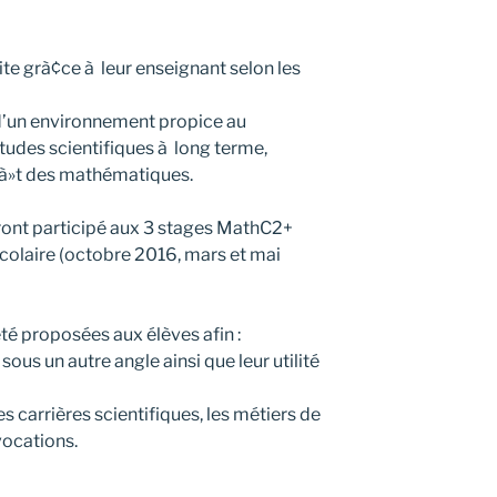
aite grà¢ce à leur enseignant selon les
 d’un environnement propice au
udes scientifiques à long terme,
oà»t des mathématiques.
uront participé aux 3 stages MathC2+
scolaire (octobre 2016, mars et mai
été proposées aux élèves afin :
ous un autre angle ainsi que leur utilité
s carrières scientifiques, les métiers de
vocations.