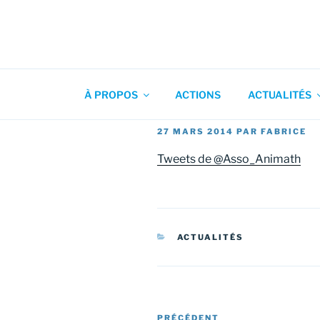
Aller
au
contenu
Association pour l'Animation
principal
À PROPOS
ACTIONS
ACTUALITÉS
PUBLIÉ
27 MARS 2014
PAR
FABRICE
LE
Tweets de @Asso_Animath
CATÉGORIES
ACTUALITÉS
Navigation
Article
PRÉCÉDENT