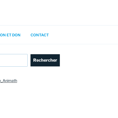
ON ET DON
CONTACT
Rechercher
o_Animath