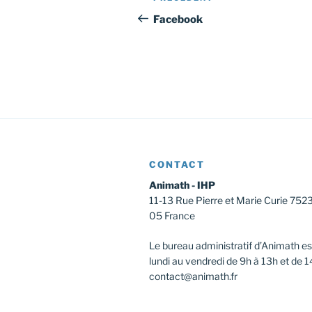
de
précédent
Facebook
l’article
CONTACT
Animath - IHP
11-13 Rue Pierre et Marie Curie 752
05 France
Le bureau administratif d’Animath es
lundi au vendredi de 9h à 13h et de 1
contact@animath.fr