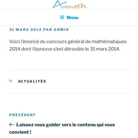
Aller
Association pour l'Animation en Mathématiques
au
Menu
contenu
principal
PUBLIÉ
31 MARS 2014
PAR
ADMIN
LE
Voici l’énoncé du concours général de mathématiques
2014 dont l’épreuve s’est déroulée le 31 mars 2014.
CATÉGORIES
ACTUALITÉS
Navigation
Article
PRÉCÉDENT
de
précédent
Laissez vous guider vers le contenu qui vous
l’article
convient !