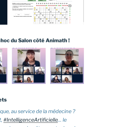
 choc du Salon côté Animath !
ets
ue, au service de la médecine ?
t,
#IntelligenceArtificielle
… le