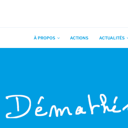
Aller
au
contenu
Association pour l'Animation
principal
À PROPOS
ACTIONS
ACTUALITÉS