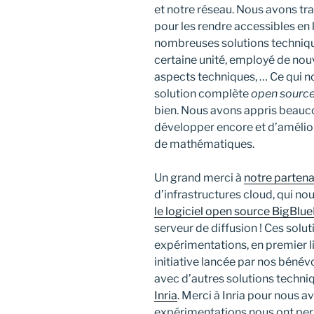
et notre réseau. Nous avons tr
pour les rendre accessibles en l
nombreuses solutions techniqu
certaine unité, employé de nouv
aspects techniques, … Ce qui n
solution complète
open sourc
bien. Nous avons appris beauc
développer encore et d’améliore
de mathématiques.
Un grand merci à
notre parten
d’infrastructures cloud, qui no
le logiciel open source BigBlu
serveur de diffusion ! Ces solut
expérimentations, en premier l
initiative lancée par nos bénév
avec d’autres solutions techni
Inria
. Merci à Inria pour nous a
expérimentations nous ont permi