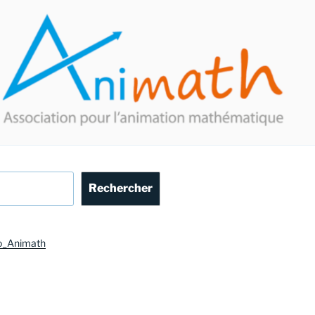
Rechercher
o_Animath