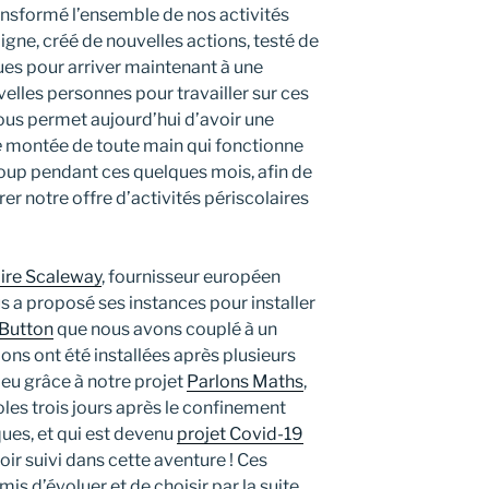
ansformé l’ensemble de nos activités
igne, créé de nouvelles actions, testé de
es pour arriver maintenant à une
elles personnes pour travailler sur ces
ous permet aujourd’hui d’avoir une
e
montée de toute main qui fonctionne
oup pendant ces quelques mois, afin de
r notre offre d’activités périscolaires
aire Scaleway
, fournisseur européen
us a proposé ses instances pour installer
eButton
que nous avons couplé à un
ions ont été installées après plusieurs
ieu grâce à notre projet
Parlons Maths
,
oles trois jours après le confinement
ques, et qui est devenu
projet Covid-19
voir suivi dans cette aventure ! Ces
s d’évoluer et de choisir par la suite