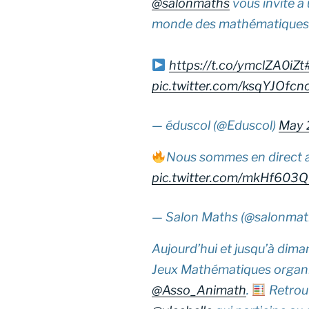
@salonmaths
vous invite à
monde des mathématiques 
https://t.co/ymclZA0iZt
pic.twitter.com/ksqYJOfcn
— éduscol (@Eduscol)
May 
Nous sommes en direct 
pic.twitter.com/mkHf603
— Salon Maths (@salonmat
Aujourd’hui et jusqu’à dima
Jeux Mathématiques organi
@Asso_Animath
.
Retrou