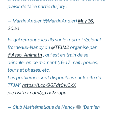
plaisir de faire partie du jury !
— Martin Andler (@MartinAndler)
May 16,
2020
Fil qui regroupe les fils sur le tournoi régional
Bordeaux-Nancy du
@TFJM2
organisé par
@Asso_Animath
, qui est en train de se
dérouler en ce moment (16-17 mai) : poules,
tours et phases, etc.
Les problèmes sont disponibles sur le site du
TFJM²
https://t.co/96PdtCw0kX
pic.twitter.com/gpxv2zzapu
— Club Mathématique de Nancy
(Damien