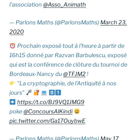
l'association
@Asso_Animath
— Parlons Maths (@ParlonsMaths)
March 23,
2020
Prochain exposé tout à l'heure à partir de
16h15 donné par Razvan Barbulescu, exposé
qui est la conférence de clôture du tournoi de
Bordeaux-Nancy du
@TFJM2
!
"La cryptographie, de l’Antiquité à nos
jours"
https://t.co/BJ9VQ1JMG9
poke
@ConcoursAlKindi
pic.twitter.com/Ga17OuybwE
— Parlons Maths (@ParlonsMaths)
May 17,