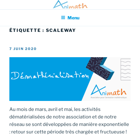
Aller
Association pour l'Animation en Mathématiques
au
Menu
contenu
principal
ÉTIQUETTE :
SCALEWAY
PUBLIÉ
7 JUIN 2020
LE
Au mois de mars, avril et mai, les activités
dématérialisées de notre association et de notre
réseau se sont développées de manière exponentielle
: retour sur cette période très chargée et fructueuse !