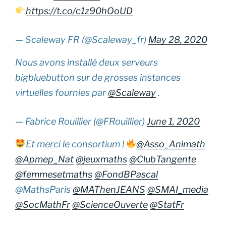
https://t.co/c1z90hOoUD
— Scaleway FR (@Scaleway_fr)
May 28, 2020
Nous avons installé deux serveurs
bigbluebutton sur de grosses instances
virtuelles fournies par
@Scaleway
.
— Fabrice Rouillier (@FRouillier)
June 1, 2020
Et merci le consortium !
@Asso_Animath
@Apmep_Nat
@jeuxmaths
@ClubTangente
@femmesetmaths
@FondBPascal
@MathsParis
@MAThenJEANS
@SMAI_media
@SocMathFr
@ScienceOuverte
@StatFr