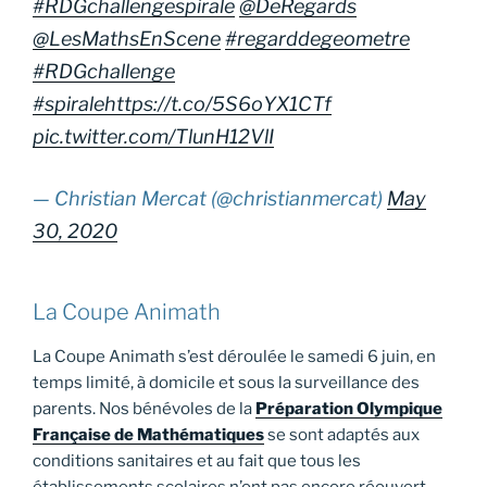
#RDGchallengespirale
@DeRegards
@LesMathsEnScene
#regarddegeometre
#RDGchallenge
#spirale
https://t.co/5S6oYX1CTf
pic.twitter.com/TlunH12VlI
— Christian Mercat (@christianmercat)
May
30, 2020
La Coupe Animath
La Coupe Animath s’est déroulée le samedi 6 juin, en
temps limité, à domicile et sous la surveillance des
parents. Nos bénévoles de la
Préparation Olympique
Française de Mathématiques
se sont adaptés aux
conditions sanitaires et au fait que tous les
établissements scolaires n’ont pas encore réouvert,