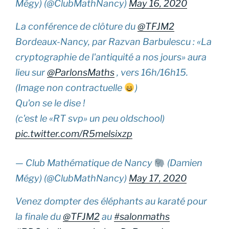
Mégy) (@ClubMathNancy)
May 16, 2020
La conférence de clôture du
@TFJM2
Bordeaux-Nancy, par Razvan Barbulescu : «La
cryptographie de l'antiquité a nos jours» aura
lieu sur
@ParlonsMaths
, vers 16h/16h15.
(Image non contractuelle
)
Qu'on se le dise !
(c'est le «RT svp» un peu oldschool)
pic.twitter.com/R5melsixzp
— Club Mathématique de Nancy
(Damien
Mégy) (@ClubMathNancy)
May 17, 2020
Venez dompter des éléphants au karaté pour
la finale du
@TFJM2
au
#salonmaths