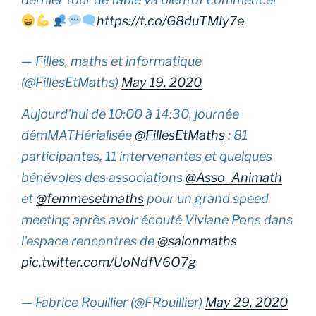
https://t.co/G8duTMIy7e
— Filles, maths et informatique
(@FillesEtMaths)
May 19, 2020
Aujourd'hui de 10:00 à 14:30, journée
démMATHérialisée
@FillesEtMaths
: 81
participantes, 11 intervenantes et quelques
bénévoles des associations
@Asso_Animath
et
@femmesetmaths
pour un grand speed
meeting après avoir écouté Viviane Pons dans
l'espace rencontres de
@salonmaths
pic.twitter.com/UoNdfV6O7g
— Fabrice Rouillier (@FRouillier)
May 29, 2020