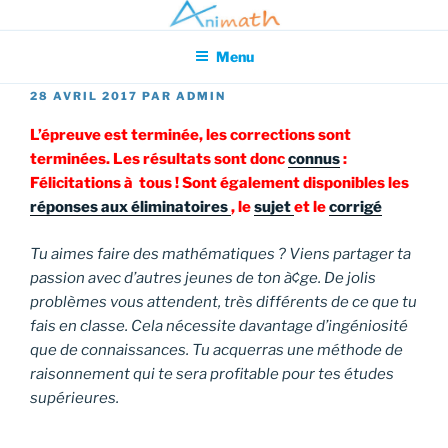
Aller
Association pour l'Animation en Mathématiques
au
Menu
contenu
principal
PUBLIÉ
28 AVRIL 2017
PAR
ADMIN
LE
L’épreuve est terminée, les corrections sont
terminées. Les résultats sont donc
connus
:
Félicitations à tous ! Sont également disponibles les
réponses aux éliminatoires
, le
sujet
et le
corrigé
Tu aimes faire des mathématiques ? Viens partager ta
passion avec d’autres jeunes de ton à¢ge. De jolis
problèmes vous attendent, très différents de ce que tu
fais en classe. Cela nécessite davantage d’ingéniosité
que de connaissances. Tu acquerras une méthode de
raisonnement qui te sera profitable pour tes études
supérieures.