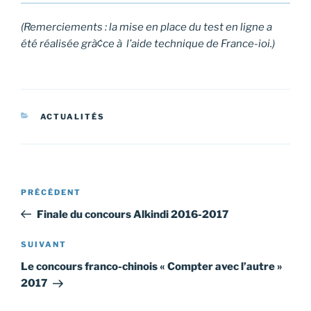
(Remerciements : la mise en place du test en ligne a
été réalisée grà¢ce à l’aide technique de France-ioi.)
CATÉGORIES
ACTUALITÉS
Navigation
Article
PRÉCÉDENT
de
précédent
Finale du concours Alkindi 2016-2017
l’article
Article
SUIVANT
suivant
Le concours franco-chinois « Compter avec l’autre »
2017