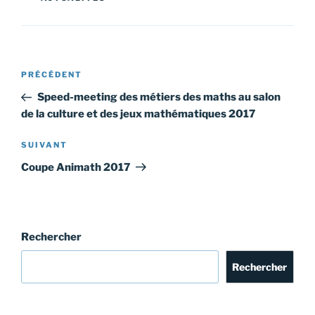
Navigation
Article
PRÉCÉDENT
de
précédent
Speed-meeting des métiers des maths au salon
l’article
de la culture et des jeux mathématiques 2017
Article
SUIVANT
suivant
Coupe Animath 2017
Rechercher
Rechercher