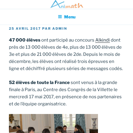
Aller
Association pour l'Animation en Mathématiques
au
Menu
contenu
principal
PUBLIÉ
25 AVRIL 2017
PAR
ADMIN
LE
47 000 élèves
ont participé au concours
Alkindi
dont
près de 13 000 élèves de 4e, plus de 13 000 élèves de
3e et plus de 21 000 élèves de 2de. Depuis le mois de
décembre, les élèves ont réalisé trois épreuves en
ligne et déchiffré plusieurs séries de messages codés.
52 élèves de toute la France
sont venus à la grande
finale à Paris, au Centre des Congrès de la Villette le
mercredi 17 mai 2017, en présence de nos partenaires
et de l’équipe organisatrice.