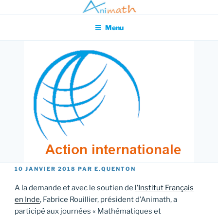
Aller
Association pour l'Animation en Mathématiques
au
Menu
contenu
principal
PUBLIÉ
10 JANVIER 2018
PAR
E.QUENTON
LE
A la demande et avec le soutien de
l’Institut Français
en Inde
, Fabrice Rouillier, président d’Animath, a
participé aux journées « Mathématiques et