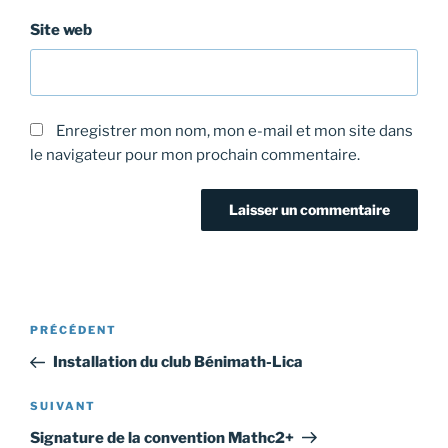
Site web
Enregistrer mon nom, mon e-mail et mon site dans
le navigateur pour mon prochain commentaire.
Navigation
Article
PRÉCÉDENT
de
précédent
Installation du club Bénimath-Lica
l’article
Article
SUIVANT
suivant
Signature de la convention Mathc2+