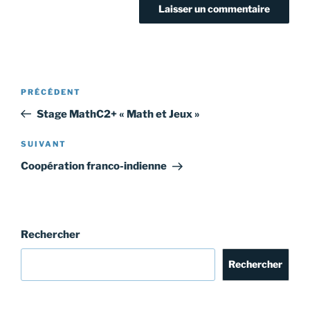
Navigation
Article
PRÉCÉDENT
de
précédent
Stage MathC2+ « Math et Jeux »
l’article
Article
SUIVANT
suivant
Coopération franco-indienne
Rechercher
Rechercher