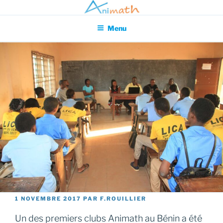
Aller
Association pour l'Animation en Mathématiques
au
Menu
contenu
principal
PUBLIÉ
1 NOVEMBRE 2017
PAR
F.ROUILLIER
LE
Un des premiers clubs Animath au Bénin a été