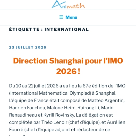
Aller
Association pour l'Animation en Mathématiques
au
Menu
contenu
principal
ÉTIQUETTE :
INTERNATIONAL
PUBLIÉ
23 JUILLET 2026
LE
Direction Shanghai pour l’IMO
2026 !
Du 10 au 21 juillet 2026 a eu lieu la 67e édition de l’IMO
(International Mathematical Olympiad) à Shanghai.
L’équipe de France était composé de Mattéo Argentin,
Hadrien Faucheu, Malone Heim, Ruirong Li, Marin
Renaudineau et Kyrill Rovinsky. La délégation est
complétée par Théo Lenoir (chef d’équipe), et Aurélien
Fourré (chef d’équipe adjoint et rédacteur de ce