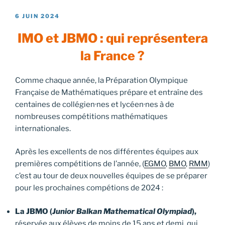
PUBLIÉ
6 JUIN 2024
LE
IMO et JBMO : qui représentera
la France ?
Comme chaque année, la Préparation Olympique
Française de Mathématiques prépare et entraîne des
centaines de collégien·nes et lycéen·nes à de
nombreuses compétitions mathématiques
internationales.
Après les excellents de nos différentes équipes aux
premières compétitions de l’année, (
EGMO
,
BMO
,
RMM
)
c’est au tour de deux nouvelles équipes de se préparer
pour les prochaines compétions de 2024 :
La JBMO (
Junior Balkan Mathematical Olympiad
),
réservée aux élèves de moins de 15 ans et demi, qui