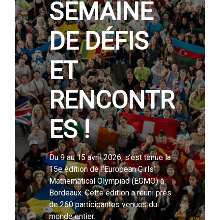
SEMAINE
DE DÉFIS
ET
RENCONTR
ES !
Du 9 au 15 avril 2026, s’est tenue la
15e édition de l’European Girls’
Mathematical Olympiad (EGMO) à
Bordeaux. Cette édition a réuni près
de 260 participantes venues du
monde entier.