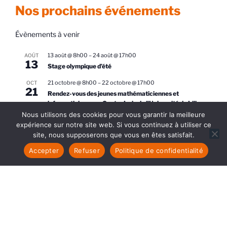
Nos prochains événements
Évènements à venir
13 août @ 8h00
–
24 août @ 17h00
AOÛT
13
Stage olympique d’été
21 octobre @ 8h00
–
22 octobre @ 17h00
OCT
21
Rendez-vous des jeunes mathématiciennes et
informaticiennes – Centre Inria de l’Université de Lille
Nous utilisons des cookies pour vous garantir la meilleure
11 avril, 2027 @ 8h00
–
17 avril, 2027 @ 17h00
AVR
expérience sur notre site web. Si vous continuez à utiliser ce
11
European Girls’ Mathematical Olympiad (EGMO)
site, nous supposerons que vous en êtes satisfait.
Accepter
Refuser
Politique de confidentialité
Voir le calendrier
Nos actions
Animath est une association dont le but est de