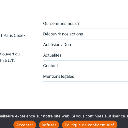
Qui sommes-nous ?
Découvrir nos actions
31 Paris Cedex
Adhésion / Don
t ouvert du
Actualités
4h à 17h.
Contact
Mentions légales
eilleure expérience sur notre site web. Si vous continuez à utiliser ce
be
Linkedin
Politique de confidentialité
Fièrement propul
Accepter
Refuser
Politique de confidentialité