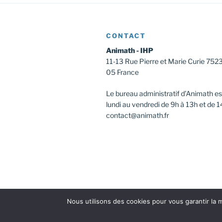
CONTACT
Animath - IHP
11-13 Rue Pierre et Marie Curie 752
05 France
Le bureau administratif d’Animath es
lundi au vendredi de 9h à 13h et de 1
contact@animath.fr
Nous utilisons des cookies pour vous garantir la m
Facebook
Instagram
Twitter
Youtu