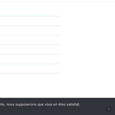
 site, nous supposerons que vous en êtes satisfait.
sé par WordPress