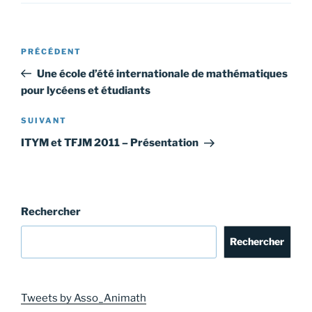
Navigation
Article
PRÉCÉDENT
de
précédent
Une école d’été internationale de mathématiques
l’article
pour lycéens et étudiants
Article
SUIVANT
suivant
ITYM et TFJM 2011 – Présentation
Rechercher
Rechercher
Tweets by Asso_Animath