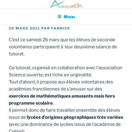
Aller
Association pour l'Animation en Mathématiques
au
Menu
contenu
principal
PUBLIÉ
29 MARS 2011
PAR
FABRICE
LE
C’est ce samedi 26 mars que les élèves de seconde
volontaires participaient à leur deuxième séance de
tutorat.
Ce tutorat, organisé en collaboration avec l’association
Science ouverte, est riche en originalité.
Tout d’abord, il propose aux élèves volontaires des
académies franciliennes de s’amuser sur des
exercices de mathématiques amusants mais hors
programme scolaire
.
Il permet donc de faire travailler ensemble des élèves
issus de
lycées d’origines géographiques très variées
(avec une dominance de lycées issus de l’académie de
Créteil).