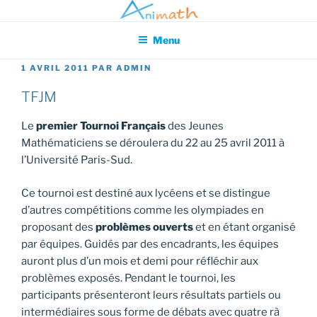
Aller
Association pour l'Animation en Mathématiques
au
Menu
contenu
principal
PUBLIÉ
1 AVRIL 2011
PAR
ADMIN
LE
TFJM
Le
premier Tournoi Français
des Jeunes
Mathématiciens se déroulera du 22 au 25 avril 2011 à
l’Université Paris-Sud.
Ce tournoi est destiné aux lycéens et se distingue
d’autres compétitions comme les olympiades en
proposant des
problèmes ouverts
et en étant organisé
par équipes. Guidés par des encadrants, les équipes
auront plus d’un mois et demi pour réfléchir aux
problèmes exposés. Pendant le tournoi, les
participants présenteront leurs résultats partiels ou
intermédiaires sous forme de débats avec quatre rà