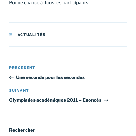
Bonne chance à tous les participants!
CATÉGORIES
ACTUALITÉS
Navigation
Article
PRÉCÉDENT
de
précédent
Une seconde pour les secondes
l’article
Article
SUIVANT
suivant
Olympiades académiques 2011 – Enoncés
Rechercher