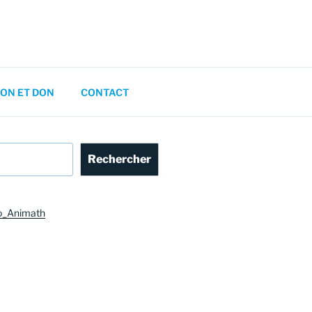
ON ET DON
CONTACT
Rechercher
o_Animath