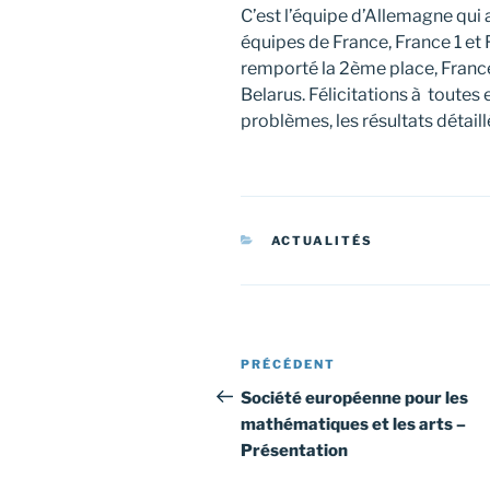
C’est l’équipe d’Allemagne qui
équipes de France, France 1 et F
remporté la 2ème place, Franc
Belarus. Félicitations à toutes 
problèmes, les résultats détail
CATÉGORIES
ACTUALITÉS
Navigation
Article
PRÉCÉDENT
de
précédent
Société européenne pour les
mathématiques et les arts –
l’article
Présentation