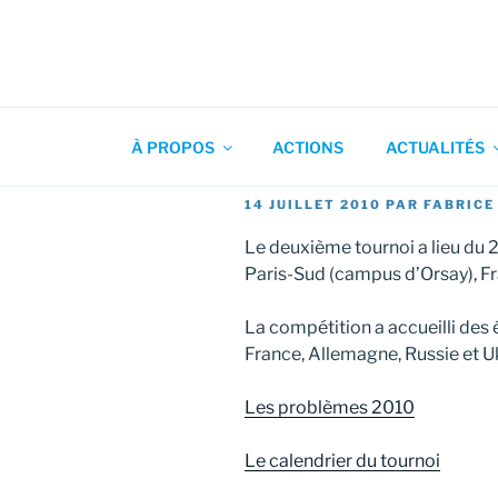
Aller
au
contenu
Association pour l'Animation
principal
À PROPOS
ACTIONS
ACTUALITÉS
PUBLIÉ
14 JUILLET 2010
PAR
FABRICE
LE
Le deuxième tournoi a lieu du 24
Paris-Sud (campus d’Orsay), Fr
La compétition a accueilli des 
France, Allemagne, Russie et U
Les problèmes 2010
Le calendrier du tournoi