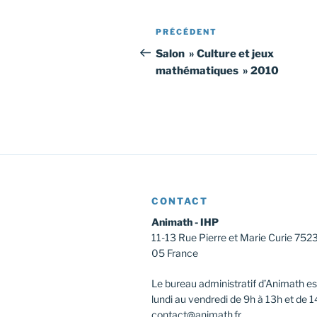
Navigation
Article
PRÉCÉDENT
de
précédent
Salon » Culture et jeux
mathématiques » 2010
l’article
CONTACT
Animath - IHP
11-13 Rue Pierre et Marie Curie 752
05 France
Le bureau administratif d’Animath es
lundi au vendredi de 9h à 13h et de 1
contact@animath.fr