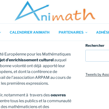
 en Mathématiques
CALENDRIER ANIMATH
PARTENAIRES
ADHÉSI
Rechercher
iété Européenne pour les Mathématiques
jet d’enrichissement culturel
auquel
bonne volonté ont déjà apporté leur
péens, et dont la conférence de
Tweets by Ass
vail de l’association ARPAM au cours de
t les premières expressions.
r, notamment à travers des
oeuvres
entre tous les publics et la communauté
lle des mathématiciens et des