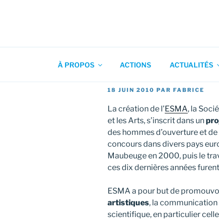
Aller
au
contenu
Association pour l'Animation
principal
À PROPOS
ACTIONS
ACTUALITÉS
PUBLIÉ
18 JUIN 2010
PAR
FABRICE
LE
La création de l’
ESMA
, la Soc
et les Arts, s’inscrit dans un
pro
des hommes d’ouverture et de 
concours dans divers pays euro
Maubeuge en 2000, puis le tra
ces dix dernières années furen
ESMA a pour but de promouvoi
artistiques
, la communication 
scientifique, en particulier ce