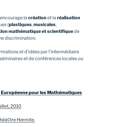
e encourage la
création
et la
réalisation
ues (
plastiques
,
musicales
,
tion mathématique et scientifique
de
ne discrimination.
ormations et d’idées par l’intermédiaire
e séminaires et de conférences locales ou
té Européenne pour les Mathématiques
illet, 2010
théà¢tre Hermite.