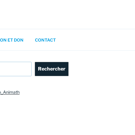
ON ET DON
CONTACT
Rechercher
o_Animath