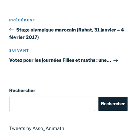
Navigation
Article
PRÉCÉDENT
de
précédent
Stage olympique marocain (Rabat, 31 janvier – 4
l’article
février 2017)
Article
SUIVANT
suivant
Votez pour les journées Filles et maths : une…
Rechercher
Rechercher
Tweets by Asso_Animath