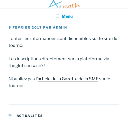
Aller
Association pour l'Animation en Mathématiques
au
Menu
contenu
principal
PUBLIÉ
8 FÉVRIER 2017
PAR
ADMIN
LE
Toutes les informations sont disponibles sur le
site du
tournoi
Les inscriptions directement sur la plateforme via
l’onglet consacré !
N’oubliez pas l’
article de la Gazette de la SMF
sur le
tournoi
CATÉGORIES
ACTUALITÉS