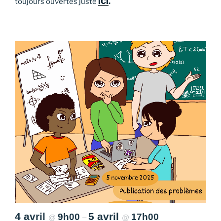
toujours ouvertes juste
ICI
.
4 avril
5 avril
9h00
17h00
@
–
@