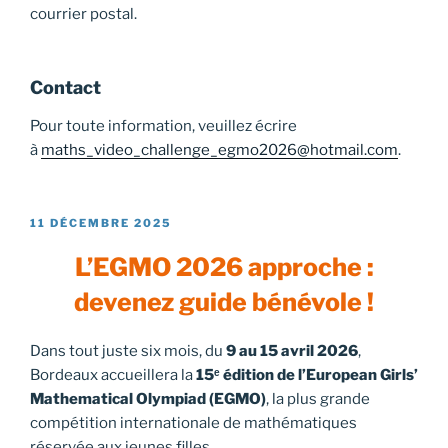
courrier postal.
Contact
Pour toute information, veuillez écrire
à
maths_video_challenge_egmo2026@hotmail.com
.
PUBLIÉ
11 DÉCEMBRE 2025
LE
L’EGMO 2026 approche :
devenez guide bénévole !
Dans tout juste six mois, du
9 au 15 avril 2026
,
Bordeaux accueillera la
15ᵉ édition de l’European Girls’
Mathematical Olympiad (EGMO)
, la plus grande
compétition internationale de mathématiques
réservée aux jeunes filles.