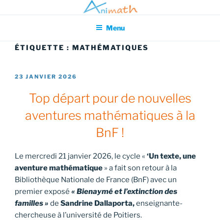
Aller
Association pour l'Animation en Mathématiques
au
Menu
contenu
principal
ÉTIQUETTE :
MATHÉMATIQUES
PUBLIÉ
23 JANVIER 2026
LE
Top départ pour de nouvelles
aventures mathématiques à la
BnF !
Le mercredi 21 janvier 2026, le cycle «
‘Un texte, une
aventure mathématique
» a fait son retour à la
Bibliothèque Nationale de France (BnF) avec un
premier exposé
« Bienaymé et l’extinction des
familles »
de
Sandrine Dallaporta,
enseignante-
chercheuse à l’université de Poitiers.