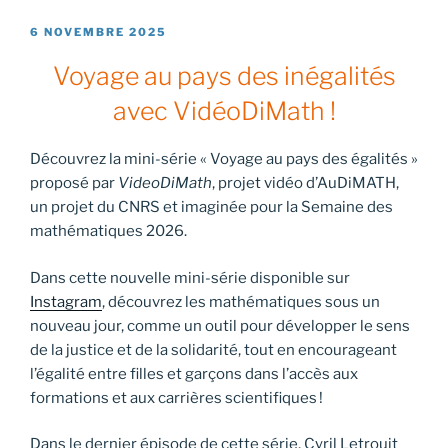
PUBLIÉ
6 NOVEMBRE 2025
LE
Voyage au pays des inégalités
avec VidéoDiMath !
Découvrez la mini-série « Voyage au pays des égalités »
proposé par
VideoDiMath
, projet vidéo d’AuDiMATH,
un projet du CNRS et imaginée pour la Semaine des
mathématiques 2026.
Dans cette nouvelle mini-série disponible sur
Instagram
, découvrez les mathématiques sous un
nouveau jour, comme un outil pour développer le sens
de la justice et de la solidarité, tout en encourageant
l’égalité entre filles et garçons dans l’accès aux
formations et aux carrières scientifiques !
Dans le dernier épisode de cette série, Cyril Letrouit