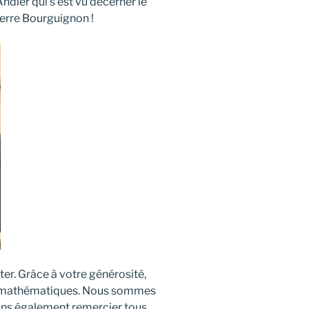
ndler qui s’est vu décerner le
ierre Bourguignon !
er. Grâce à votre générosité,
 de mathématiques. Nous sommes
ons également remercier tous