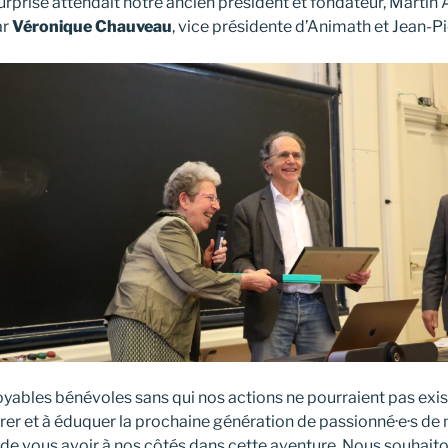
rprise attendait notre ancien président et fondateur, Martin A
ar
Véronique Chauveau
, vice présidente d’Animath et Jean-P
yables bénévoles sans qui nos actions ne pourraient pas exist
irer et à éduquer la prochaine génération de passionné·e·s
e vous avoir à nos côtés dans cette aventure. Nous souhait