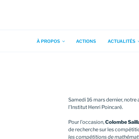
Aller
au
contenu
Association pour l'Animation
principal
À PROPOS
ACTIONS
ACTUALITÉS
Samedi 16 mars dernier, notre 
l’Institut Henri Poincaré.
Pour l’occasion,
Colombe Saill
de recherche sur les compétit
les compétitions de mathématiq