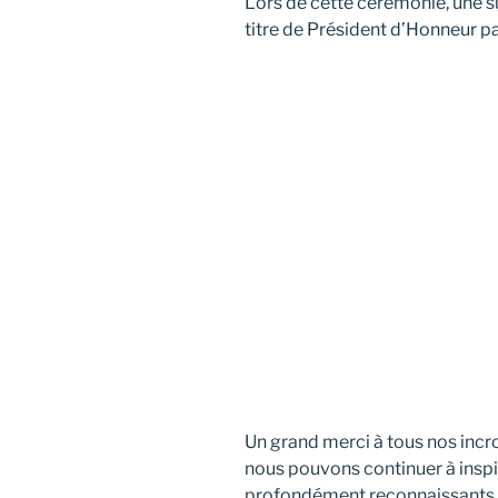
Lors de cette cérémonie, une su
titre de Président d’Honneur p
Un grand merci à tous nos incro
nous pouvons continuer à insp
profondément reconnaissants d