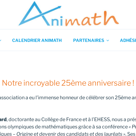
 en Mathématiques
CALENDRIER ANIMATH
PARTENAIRES
ADHÉSI
Notre incroyable 25ème anniversaire !
association a eu l’immense honneur de célébrer son 25ème ann
ard
, doctorante au Collège de France et à l’EHESS, nous a pré
ions olympiques de mathématiques grâce à sa conférence
« P
ues – Origine et devenir des candidats et des lauréats »
. Se