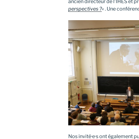
ancien directeur de l’IHÉS et p
perspectives ?
«
. Une conféren
Nos invité·e·s ont également pu