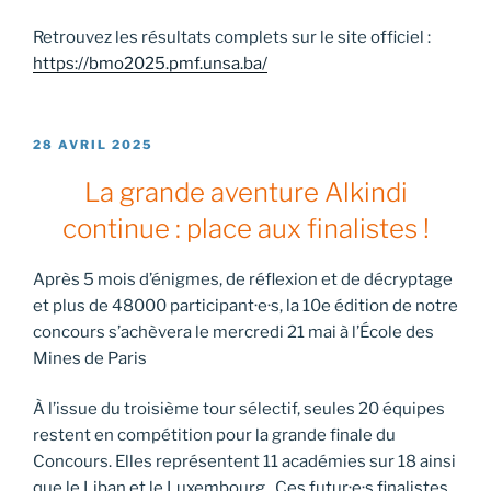
Retrouvez les résultats complets sur le site officiel :
https://bmo2025.pmf.unsa.ba/
PUBLIÉ
28 AVRIL 2025
LE
La grande aventure Alkindi
continue : place aux finalistes !
Après 5 mois d’énigmes, de réflexion et de décryptage
et plus de 48000 participant·e·s, la 10e édition de notre
concours s’achèvera le mercredi 21 mai à l’École des
Mines de Paris
À l’issue du troisième tour sélectif, seules 20 équipes
restent en compétition pour la grande finale du
Concours. Elles représentent 11 académies sur 18 ainsi
que le Liban et le Luxembourg . Ces futur·e·s finalistes