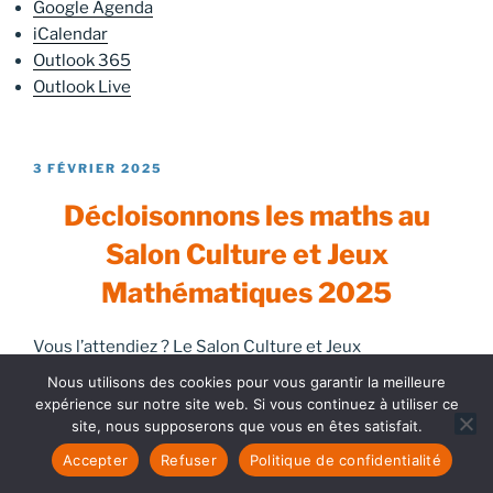
Google Agenda
iCalendar
Outlook 365
Outlook Live
PUBLIÉ
3 FÉVRIER 2025
LE
Décloisonnons les maths au
Salon Culture et Jeux
Mathématiques 2025
Vous l’attendiez ? Le Salon Culture et Jeux
Mathématiques sera de retour du
12 au 15 juin
Nous utilisons des cookies pour vous garantir la meilleure
2025
pour sa
26e édition
sous le thème
« Maths hors
expérience sur notre site web. Si vous continuez à utiliser ce
les murs »
!
site, nous supposerons que vous en êtes satisfait.
Accepter
Refuser
Politique de confidentialité