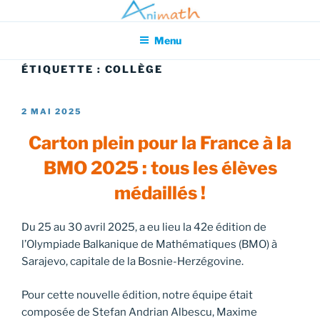
Aller
Association pour l'Animation en Mathématiques
au
Menu
contenu
principal
ÉTIQUETTE :
COLLÈGE
PUBLIÉ
2 MAI 2025
LE
Carton plein pour la France à la
BMO 2025 : tous les élèves
médaillés !
Du 25 au 30 avril 2025, a eu lieu la 42e édition de
l’Olympiade Balkanique de Mathématiques (BMO) à
Sarajevo, capitale de la Bosnie-Herzégovine.
Pour cette nouvelle édition, notre équipe était
composée de Stefan Andrian Albescu, Maxime