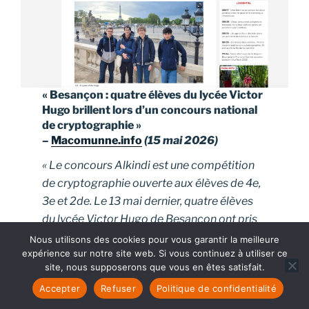
« Besançon : quatre élèves du lycée Victor
Hugo brillent lors d’un concours national
de cryptographie »
–
Macomunne.info
(15 mai 2026)
« Le concours Alkindi est une compétition
de cryptographie ouverte aux élèves de 4e,
3e et 2de. Le 13 mai dernier, quatre élèves
du lycée Victor Hugo de Besançon ont pris
part à la finale nationale du concours à
Nous utilisons des cookies pour vous garantir la meilleure
expérience sur notre site web. Si vous continuez à utiliser ce
Paris. »
site, nous supposerons que vous en êtes satisfait.
Accepter
Refuser
Politique de confidentialité
Lire la suite.