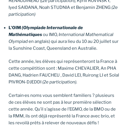
RENAUDINEAU (
(2e participation)
, Kyrill ROVINSKY,
Iyed SAIDANA, Noah STUDNIA et Benjamin ZHENG
(2e
participation)
L’OIM
(Olympiade Internationale de
Mathématiques
ou IMO,
International Mathematical
Olympiad
en anglais) qui aura lieu du 10 au 20 juillet sur
la Sunshine Coast, Queensland en Australie.
Cette année, les élèves qui représenteront la France à
cette compétition sont : Maxime CHEVALIER, An PHA
DANG, Hadrien FAUCHEU , David LEI, Ruirong LI et Solal
PIVRON-DJEDDI
(2e participation).
Certain·es noms vous semblent familiers ? plusieurs
de ces élèves ne sont pas à leur première sélection
cette année. Qu’il s’agisse de l’EGMO, de la BMO ou de
la RMM, ils ont déjà représenté la France avec brio, et
les revoilà prêts à relever de nouveaux défis !