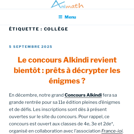
Aller
Association pour l'Animation en Mathématiques
au
Menu
contenu
principal
ÉTIQUETTE :
COLLÈGE
PUBLIÉ
5 SEPTEMBRE 2025
LE
Le concours Alkindi revient
bientôt : prêts à décrypter les
énigmes ?
En décembre, notre grand
Concours Alkindi
fera sa
grande rentrée pour sa 11e édition pleines d’énigmes
et de défis. Les inscriptions sont dès à présent
ouvertes sur le site du concours. Pour rappel, ce
concours est ouvert aux classes de 4e, 3e et 2de*,
organisé en collaboration avec l’association
France-ioi
.